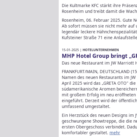
Die Kultmarke KFC stärkt ihre Präsen
Rosenheim und treibt damit die Wach
Rosenheim, 06. Februar 2025. Gute Ne
Ab sofort müssen sie nicht mehr auf
legendär leckere Hähnchenspezialitäte
Kufsteiner Straße 71 eine Anlaufstelle
15-01-2025 |
HOTELUNTERNEHMEN
MHP Hotel Group bringt „G
Das neue Restaurant im JW Marriott Ho
FRANKFURT/MAIN, DEUTSCHLAND (15. J
Namen des neuen Restaurants im JW M
April 2025 wird das „GRETA OTO" die 
südamerikanische Aromen bereicher
mit großem Erfolg im neu eröffneten 
eingeführt. Derzeit wird der öffentlic
umfassend umgestaltet.
Ein Herzstück des neuen Designs im JW
geschwungene Showtreppe, die die n
ersten Obergeschoss verbindet. Dadu
komfortabler gestaltet.
mehr