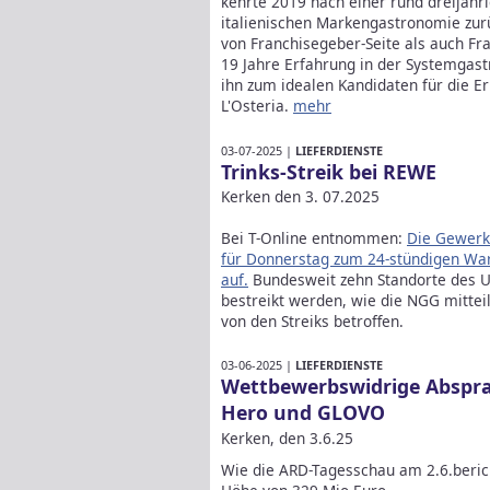
kehrte 2019 nach einer rund dreijähri
italienischen Markengastronomie zurü
von Franchisegeber-Seite als auch Fr
19 Jahre Erfahrung in der Systemga
ihn zum idealen Kandidaten für die Er
L'Osteria.
mehr
03-07-2025 |
LIEFERDIENSTE
Trinks-Streik bei REWE
Kerken den 3. 07.2025
Bei T-Online entnommen:
Die Gewerk
für Donnerstag zum 24-stündigen War
auf.
Bundesweit zehn Standorte des 
bestreikt werden, wie die NGG mittei
von den Streiks betroffen.
03-06-2025 |
LIEFERDIENSTE
Wettbewerbswidrige Absprac
Hero und GLOVO
Kerken, den 3.6.25
Wie die ARD-Tagesschau am 2.6.beric