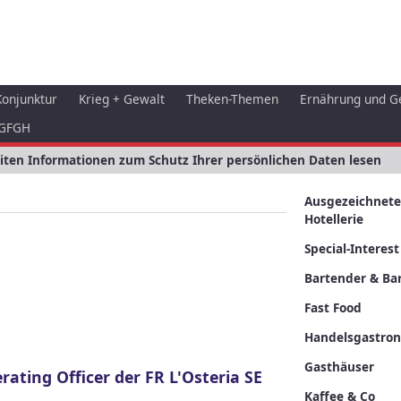
Konjunktur
Krieg + Gewalt
Theken-Themen
Ernährung und G
GFGH
eiten Informationen zum Schutz Ihrer persönlichen Daten lesen
Ausgezeichnete
Hotellerie
Special-Interest
Bartender & Bar
Fast Food
Handelsgastro
Gasthäuser
rating Officer der FR L'Osteria SE
Kaffee & Co