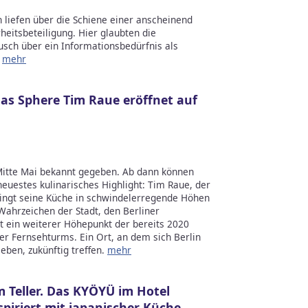
liefen über die Schiene einer anscheinend
eitsbeteiligung. Hier glaubten die
ch über ein Informationsbedürfnis als
.
mehr
 Das Sphere Tim Raue eröffnet auf
Mitte Mai bekannt gegeben. Ab dann können
neuestes kulinarisches Highlight: Tim Raue, der
ringt seine Küche in schwindelerregende Höhen
ahrzeichen der Stadt, den Berliner
t ein weiterer Höhepunkt der bereits 2020
er Fernsehturms. Ein Ort, an dem sich Berlin
ieben, zukünftig treffen.
mehr
 Teller. Das KYÖYÜ im Hotel
piriert mit japanischer Küche