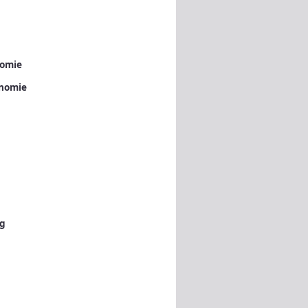
nomie
onomie
ng