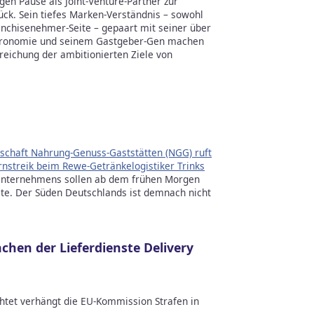
gen Pause als Joint-Venture-Partner zur
ck. Sein tiefes Marken-Verständnis – sowohl
anchisenehmer-Seite – gepaart mit seiner über
stronomie und seinem Gastgeber-Gen machen
reichung der ambitionierten Ziele von
schaft Nahrung-Genuss-Gaststätten (NGG) ruft
nstreik beim Rewe-Getränkelogistiker Trinks
Unternehmens sollen ab dem frühen Morgen
lte. Der Süden Deutschlands ist demnach nicht
hen der Lieferdienste Delivery
htet verhängt die EU-Kommission Strafen in