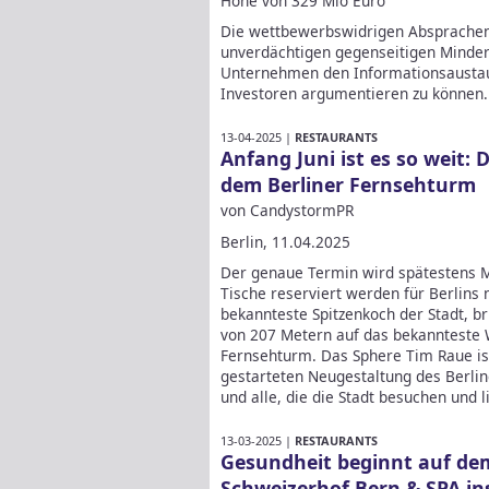
Höhe von 329 Mio Euro
Die wettbewerbswidrigen Absprachen 
unverdächtigen gegenseitigen Minderh
Unternehmen den Informationsaustaus
Investoren argumentieren zu können
13-04-2025 |
RESTAURANTS
Anfang Juni ist es so weit:
dem Berliner Fernsehturm
von CandystormPR
Berlin, 11.04.2025
Der genaue Termin wird spätestens 
Tische reserviert werden für Berlins 
bekannteste Spitzenkoch der Stadt, b
von 207 Metern auf das bekannteste W
Fernsehturm. Das Sphere Tim Raue is
gestarteten Neugestaltung des Berlin
und alle, die die Stadt besuchen und l
13-03-2025 |
RESTAURANTS
Gesundheit beginnt auf dem
Schweizerhof Bern & SPA ins