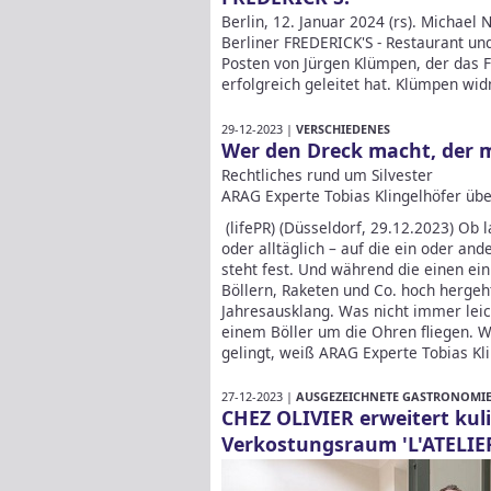
Berlin, 12. Januar 2024 (rs). Michael
Berliner FREDERICK'S - Restaurant un
Posten von Jürgen Klümpen, der das F
erfolgreich geleitet hat. Klümpen wi
29-12-2023 |
VERSCHIEDENES
Wer den Dreck macht, der 
Rechtliches rund um Silvester
ARAG Experte Tobias Klingelhöfer üb
(lifePR) (Düsseldorf, 29.12.2023) Ob la
oder alltäglich – auf die ein oder and
steht fest. Und während die einen ei
Böllern, Raketen und Co. hoch hergeh
Jahresausklang. Was nicht immer leic
einem Böller um die Ohren fliegen. Wi
gelingt, weiß ARAG Experte Tobias Kl
27-12-2023 |
AUSGEZEICHNETE GASTRONOMIE 
CHEZ OLIVIER erweitert ku
Verkostungsraum 'L'ATELIE