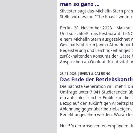
man so ganz ...
Silvester sagt das Michelin Stern pr
Stelle wird es mit "The Knast" weite
Berlin, 28. November 2023 – Man soll
Und so schließt das Restaurant theN
einem Michelin Stern ausgezeichnet w
Geschäftsführerin Janina Atmadi nur k
Begeisterung und Leichtigkeit angesi
zurückhaltenden Konsums der Gäste b
Ansprüchen an Qualität, Kreativität 
28-11-2023 |
EVENT & CATERING
Das Ende der Betriebskanti
Die nächste Generation will mehr! Di
Umfrage unter 7.941 Studierenden üb
ein aufschlussreicher Einblick in die
Bezug auf den zukünftigen Arbeitsplat
Ablehnung gegenüber betriebseigenen
Benefit angesehen werden. Woran lie
Nur 5% der Absolventen empfinden die