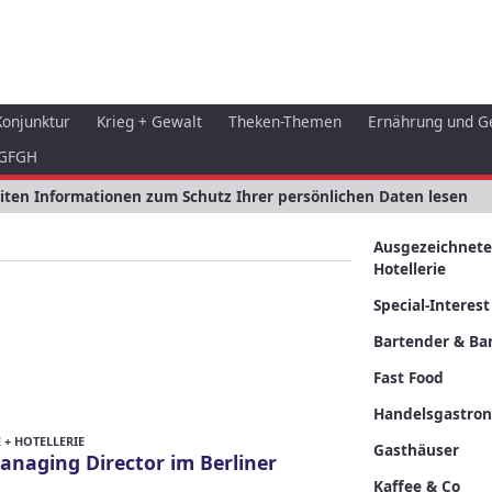
Konjunktur
Krieg + Gewalt
Theken-Themen
Ernährung und G
GFGH
eiten Informationen zum Schutz Ihrer persönlichen Daten lesen
Ausgezeichnete
Hotellerie
Special-Interest
Bartender & Bar
Fast Food
Handelsgastro
+ HOTELLERIE
Gasthäuser
anaging Director im Berliner
Kaffee & Co