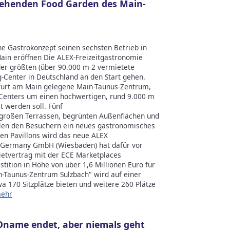
stehenden Food Garden des Main-
he Gastrokonzept seinen sechsten Betrieb in
ain eröffnen Die ALEX-Freizeitgastronomie
der größten (über 90.000 m 2 vermietete
-Center in Deutschland an den Start gehen.
nkfurt am Main gelegene Main-Taunus-Zentrum,
 Centers um einen hochwertigen, rund 9.000 m
 werden soll. Fünf
 großen Terrassen, begrünten Außenflächen und
ollen den Besuchern ein neues gastronomisches
nen Pavillons wird das neue ALEX
s Germany GmbH (Wiesbaden) hat dafür vor
etvertrag mit der ECE Marketplaces
stition in Höhe von über 1,6 Millionen Euro für
-Taunus-Zentrum Sulzbach" wird auf einer
 170 Sitzplätze bieten und weitere 260 Plätze
ehr
Oname endet, aber niemals geht