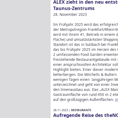
ALEX zieht in den neu ent
Taunus-Zentrums
28. November 2023
Im Frühjahr 2025 wird das erfolgreic
der Metropolregion Frankfurt/Rhein-M
wird mit ihrem 41. Betrieb in einem 
Fläche) und umsatzstärksten Shopping
Standort ist das in Sulzbach bei Fra
das bis Frühjahr 2025 im Herzen des
2 umfassenden Food Garden erweitert
freistehende Restaurantgebäude mit
einer anspruchsvollen Architektur s
Highlight bieten. Einer dieser moder
beherbergen. Die Mitchells & Butler
wenigen Tagen einen langjährigen Mi
unterzeichnet und geht von einer Inve
den Innenausbau aus. Das „ALEX Main
Gastraumfläche von rund 450 m 2 etwa
auf den großzügigen Außenflächen.
m
28-11-2023 |
RESTAURANTS
Aufregende Reise des theN