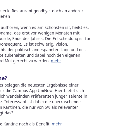
ämierte Restaurant goodbye, doch an anderer
rgehen
 aufhören, wenn es am schönsten ist, heißt es.
Oname, das erst vor wenigen Monaten mit
urde, Ende des Jahres. Die Entscheidung ist für
onsequent. Es ist schwierig, Vision,
chts der politisch angespannten Lage und des
eizubehalten und dabei noch den eigenen
und Mut gerecht zu werden.
mehr
ne?
es belegen die neuesten Ergebnisse einer
er die Campus-App UniNow. Hier bietet sich
 sich wandelnden Präferenzen junger Talente in
z. Interessant ist dabei die überraschende
 Kantinen, die nur von 5% als relevanter
gt das?
 Kantine noch als Benefit.
mehr