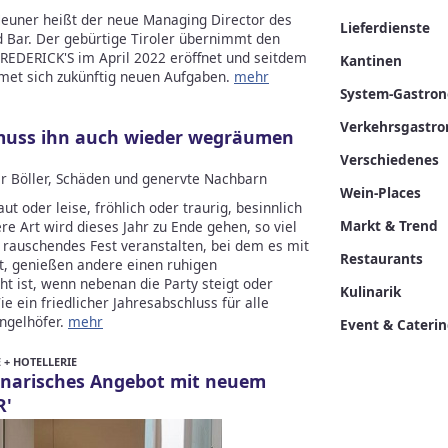
 Neuner heißt der neue Managing Director des
Lieferdienste
d Bar. Der gebürtige Tiroler übernimmt den
REDERICK'S im April 2022 eröffnet und seitdem
Kantinen
dmet sich zukünftig neuen Aufgaben.
mehr
System-Gastro
Verkehrsgastr
muss ihn auch wieder wegräumen
Verschiedenes
er Böller, Schäden und genervte Nachbarn
Wein-Places
ut oder leise, fröhlich oder traurig, besinnlich
Markt & Trend
ere Art wird dieses Jahr zu Ende gehen, so viel
n rauschendes Fest veranstalten, bei dem es mit
Restaurants
t, genießen andere einen ruhigen
ht ist, wenn nebenan die Party steigt oder
Kulinarik
e ein friedlicher Jahresabschluss für alle
ingelhöfer.
mehr
Event & Cateri
+ HOTELLERIE
linarisches Angebot mit neuem
R'