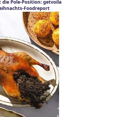
die Pole-Position: getvoila
Weihnachts-Foodreport