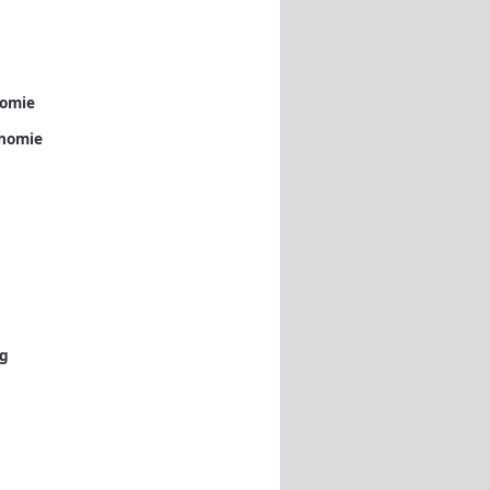
nomie
onomie
ng