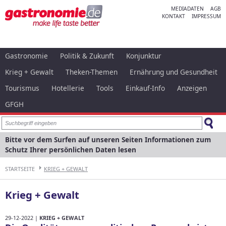
MEDIADATEN
AGB
KONTAKT
IMPRESSUM
Gastronomie
Politik & Zukunft
Konjunktur
Krieg + Gewalt
Theken-Themen
Ernährung und Gesundheit
Tourismus
Hotellerie
Tools
Einkauf-Info
Anzeigen
GFGH
Bitte vor dem Surfen auf unseren Seiten Informationen zum
Schutz Ihrer persönlichen Daten lesen
STARTSEITE
KRIEG + GEWALT
Krieg + Gewalt
29-12-2022 |
KRIEG + GEWALT