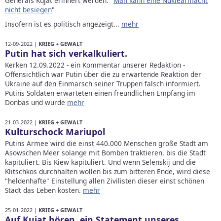
Generals Kujat erinnert werden: "
Man kann eine Nuklearmacht
nicht besiegen
"
Insofern ist es politisch angezeigt...
mehr
12-09-2022 |
KRIEG + GEWALT
Putin hat sich verkalkuliert.
Kerken 12.09.2022 - ein Kommentar unserer Redaktion -
Offensichtlich war Putin über die zu erwartende Reaktion der
Ukraine auf den Einmarsch seiner Truppen falsch informiert.
Putins Soldaten erwarteten einen freundlichen Empfang im
Donbas und wurde
mehr
21-03-2022 |
KRIEG + GEWALT
Kulturschock Mariupol
Putins Armee wird die einst 440.000 Menschen große Stadt am
Asowschen Meer solange mit Bomben traktieren, bis die Stadt
kapituliert. Bis Kiew kapituliert. Und wenn Selenskij und die
Klitschkos durchhalten wollen bis zum bitteren Ende, wird diese
"heldenhafte" Einstellung allen Zivilisten dieser einst schönen
Stadt das Leben kosten.
mehr
25-01-2022 |
KRIEG + GEWALT
Auf Kujat hören, ein Statement unseres