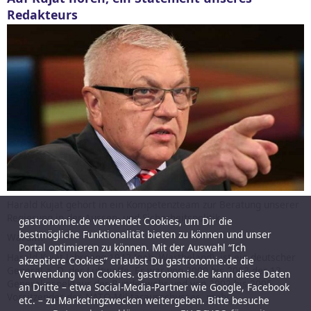
Redakteurs
Harald Kujat gehört in ein Kompetenzteam zur Beratung unserer
Regierung in der Aussen- und Sicherheitspolitik.
gastronomie.de verwendet Cookies, um Dir die
bestmögliche Funktionalität bieten zu können und unser
Warum?
Portal optimieren zu können. Mit der Auswahl “Ich
Harald Kujat Jahrgang 1942 (geb. Wartheland), ist ein deutscher
akzeptiere Cookies” erlaubst Du gastronomie.de die
General a. D. der Luftwaffe. Er war von 2000 bis 2002 der 13.
Verwendung von Cookies. gastronomie.de kann diese Daten
Generalinspekteur der Bundeswehr und von 2002 bis 2005
an Dritte – etwa Social-Media-Partner wie Google, Facebook
Vorsitzender des NATO-Militärausschusses.
mehr
etc. – zu Marketingzwecken weitergeben. Bitte besuche