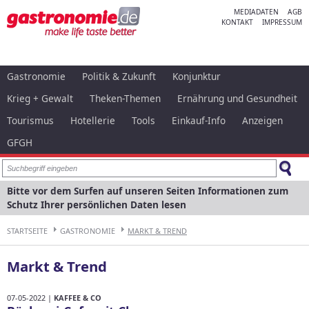
MEDIADATEN
AGB
KONTAKT
IMPRESSUM
Gastronomie
Politik & Zukunft
Konjunktur
Krieg + Gewalt
Theken-Themen
Ernährung und Gesundheit
Tourismus
Hotellerie
Tools
Einkauf-Info
Anzeigen
GFGH
Bitte vor dem Surfen auf unseren Seiten Informationen zum
Schutz Ihrer persönlichen Daten lesen
STARTSEITE
GASTRONOMIE
MARKT & TREND
Markt & Trend
07-05-2022 |
KAFFEE & CO