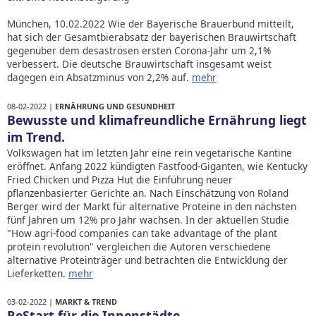
München, 10.02.2022 Wie der Bayerische Brauerbund mitteilt,
hat sich der Gesamtbierabsatz der bayerischen Brauwirtschaft
gegenüber dem desaströsen ersten Corona-Jahr um 2,1%
verbessert. Die deutsche Brauwirtschaft insgesamt weist
dagegen ein Absatzminus von 2,2% auf.
mehr
08-02-2022 |
ERNÄHRUNG UND GESUNDHEIT
Bewusste und klimafreundliche Ernährung liegt
im Trend.
Volkswagen hat im letzten Jahr eine rein vegetarische Kantine
eröffnet. Anfang 2022 kündigten Fastfood-Giganten, wie Kentucky
Fried Chicken und Pizza Hut die Einführung neuer
pflanzenbasierter Gerichte an. Nach Einschätzung von Roland
Berger wird der Markt für alternative Proteine in den nächsten
fünf Jahren um 12% pro Jahr wachsen. In der aktuellen Studie
"How agri-food companies can take advantage of the plant
protein revolution" vergleichen die Autoren verschiedene
alternative Proteinträger und betrachten die Entwicklung der
Lieferketten.
mehr
03-02-2022 |
MARKT & TREND
ReStart für die Innenstädte