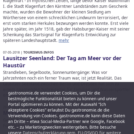
Klagenfurt - In mythischen Zeiten, lange bevor Kaiser Maximilian
I. die Stadt Klagenfurt den Kärntner Landständen zum Geschenk
machte, wurden die Bewohner der kleinen Siedlung am
Wörthersee von einem schrecklichen Lindwurm terrorisiert, der
erst vom starken Herkules bezwungen werden konnte. Erst viele
Jahre später, im Jahr 1518, gab der Habsburger-Kaiser mit seiner
Schenkung das Startsignal für Klagenfurts Entwicklung zur
späteren Landeshauptstadt.
mehr
07-05-2018 |
TOURISMUS-INFOS
Lausitzer Seenland: Der Tag am Meer vor der
Haustür
Strandleben, Segelboote, Sonnenuntergänge: Was vor
Jahrzehnten noch ein ferner Traum war, ist jetzt Realität. Das
Lausitzer Seenland zwischen Berlin und Dresden hat sich zu
einem spannenden Nahreiseziel für Familien und Wassersportler
gastronomie.de verwendet Cookies, um Dir die
entwickelt.
mehr
bestmögliche Funktionalität bieten zu können und unser
Portal optimieren zu können. Mit der Auswahl “Ich
29-04-2018 |
TOURISMUS-INFOS
akzeptiere Cookies” erlaubst Du gastronomie.de die
MCI gewinnt erneut Tourissimus
Verwendung von Cookies. gastronomie.de kann diese Daten
Gesamtsieg des renommierten österreichischen Tourismus -
an Dritte – etwa Social-Media-Partner wie Google, Facebook
Forschungspreis geht auch 2018 an MCI Tourismus
mehr
etc. – zu Marketingzwecken weitergeben. Bitte besuche
unsere
Datenschutzerklärung gem. EU-DSVGO für weitere