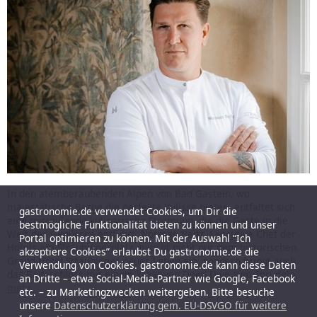
In den atemberaubenden Alpen von Bad Gastein, wo
majestätische Berge die perfekte Kulisse bieten, entfaltet sich
gastronomie.de verwendet Cookies, um Dir die
eine mitreißende kulinarische Strömung, die die Gäste in die
bestmögliche Funktionalität bieten zu können und unser
Welt des Genusses entführt. Norman Beitz, Executive Chef der
Portal optimieren zu können. Mit der Auswahl “Ich
Hotels am Straubingerplatz, haucht nicht nur dem historischen
akzeptiere Cookies” erlaubst Du gastronomie.de die
Grand Hotel Straubinger neues Leben ein, sondern bringt auch
Verwendung von Cookies. gastronomie.de kann diese Daten
das Badeschloss mit einem kreativen Deep Dive zum Sprudeln.
an Dritte – etwa Social-Media-Partner wie Google, Facebook
mehr
etc. – zu Marketingzwecken weitergeben. Bitte besuche
unsere
Datenschutzerklärung gem. EU-DSVGO für weitere