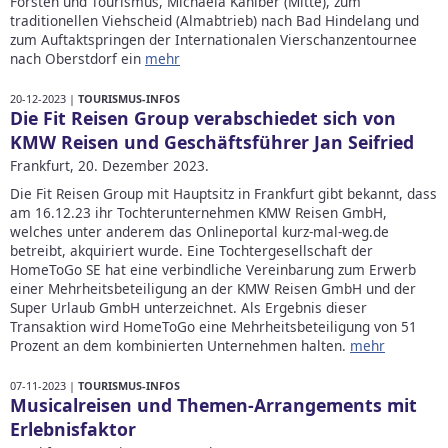
Forsten und Tourismus, Michaela Kaniber (Mitte), zum
traditionellen Viehscheid (Almabtrieb) nach Bad Hindelang und
zum Auftaktspringen der Internationalen Vierschanzentournee
nach Oberstdorf ein
mehr
20-12-2023 |
TOURISMUS-INFOS
Die Fit Reisen Group verabschiedet sich von
KMW Reisen und Geschäftsführer Jan Seifried
Frankfurt, 20. Dezember 2023.
Die Fit Reisen Group mit Hauptsitz in Frankfurt gibt bekannt, dass
am 16.12.23 ihr Tochterunternehmen KMW Reisen GmbH,
welches unter anderem das Onlineportal kurz-mal-weg.de
betreibt, akquiriert wurde. Eine Tochtergesellschaft der
HomeToGo SE hat eine verbindliche Vereinbarung zum Erwerb
einer Mehrheitsbeteiligung an der KMW Reisen GmbH und der
Super Urlaub GmbH unterzeichnet. Als Ergebnis dieser
Transaktion wird HomeToGo eine Mehrheitsbeteiligung von 51
Prozent an dem kombinierten Unternehmen halten.
mehr
07-11-2023 |
TOURISMUS-INFOS
Musicalreisen und Themen-Arrangements mit
Erlebnisfaktor