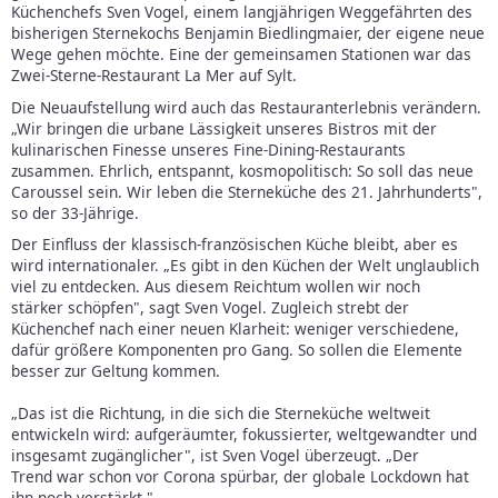
Küchenchefs Sven Vogel, einem langjährigen Weggefährten des
bisherigen Sternekochs Benjamin Biedlingmaier, der eigene neue
Wege gehen möchte. Eine der gemeinsamen Stationen war das
Zwei-Sterne-Restaurant La Mer auf Sylt.
Die Neuaufstellung wird auch das Restauranterlebnis verändern.
„Wir bringen die urbane Lässigkeit unseres Bistros mit der
kulinarischen Finesse unseres Fine-Dining-Restaurants
zusammen. Ehrlich, entspannt, kosmopolitisch: So soll das neue
Caroussel sein. Wir leben die Sterneküche des 21. Jahrhunderts",
so der 33-Jährige.
Der Einfluss der klassisch-französischen Küche bleibt, aber es
wird internationaler. „Es gibt in den Küchen der Welt unglaublich
viel zu entdecken. Aus diesem Reichtum wollen wir noch
stärker schöpfen", sagt Sven Vogel. Zugleich strebt der
Küchenchef nach einer neuen Klarheit: weniger verschiedene,
dafür größere Komponenten pro Gang. So sollen die Elemente
besser zur Geltung kommen.
„Das ist die Richtung, in die sich die Sterneküche weltweit
entwickeln wird: aufgeräumter, fokussierter, weltgewandter und
insgesamt zugänglicher", ist Sven Vogel überzeugt. „Der
Trend war schon vor Corona spürbar, der globale Lockdown hat
ihn noch verstärkt."