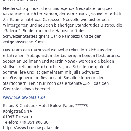
Niederschlag findet die grundlegende Neuaufstellung des
Restaurants auch im Namen, der den Zusatz „Nouvelle" erhält.
Als Räume nutzt das Caroussel Nouvelle wie bisher den
Wintergarten und neu den bisherigen Standort des Bistros, die
„Galerie". Beide tragen die Handschrift des
Schweizer Stardesigners Carlo Rampazzi und zeigen
zeitgenössische Kunst.
Das Te
am des Caroussel Nouvelle rekrutiert sich aus den
erfahrenen Protagonisten der bisherigen beiden Restaurants:
Sebastian Bellmann und Kerstin Nowak werden die beiden
stellvertretenden Küchenchefs. Jana Schellenberg bleibt
Sommelière und ist gemeinsam mit Julia Schwartz
die Gastgeberin im Restaurant. Sie alle stehen in den
Startlöchern. Fehlt nur noch das ersehnte „Go", das den
Gastrolockdown beendet.
www.buelow-palais.de
Relais & Châteaux Hotel Bülow Palais *****S
Königstraße 14
01097 Dresden
Telefon: +49 351 800 30
https://www.buelow-palais.de