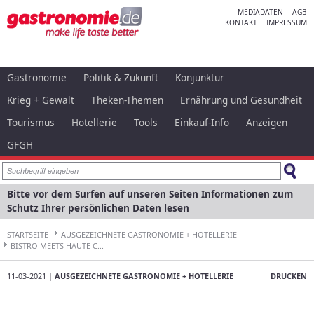
MEDIADATEN
AGB
KONTAKT
IMPRESSUM
Gastronomie
Politik & Zukunft
Konjunktur
Krieg + Gewalt
Theken-Themen
Ernährung und Gesundheit
Tourismus
Hotellerie
Tools
Einkauf-Info
Anzeigen
GFGH
Bitte vor dem Surfen auf unseren Seiten Informationen zum
Schutz Ihrer persönlichen Daten lesen
STARTSEITE
AUSGEZEICHNETE GASTRONOMIE + HOTELLERIE
BISTRO MEETS HAUTE C...
11-03-2021 |
AUSGEZEICHNETE GASTRONOMIE + HOTELLERIE
DRUCKEN