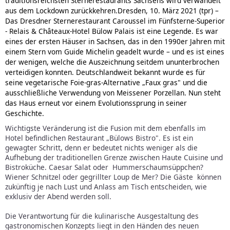
traditionsreichsten Sternerestaurants Sachsens wird verwandelt
aus dem Lockdown zurückkehren.
Dresden, 10. März 2021 (tpr) –
Das Dresdner Sternerestaurant Caroussel im Fünfsterne-Superior
- Relais & Châteaux-Hotel Bülow Palais ist eine Legende. Es war
eines der ersten Häuser in Sachsen, das in den 1990er Jahren mit
einem Stern vom Guide Michelin geadelt wurde – und es ist eines
der wenigen, welche die Auszeichnung seitdem ununterbrochen
verteidigen konnten. Deutschlandweit bekannt wurde es für
seine vegetarische Foie-gras-Alternative „Faux gras" und die
ausschließliche Verwendung von Meissener Porzellan. Nun steht
das Haus erneut vor einem Evolutionssprung in seiner
Geschichte.
Wichtigste Veränderung ist die Fusion mit dem ebenfalls im
Hotel befindlichen Restaurant „Bülows Bistro". Es ist ein
gewagter Schritt, denn er bedeutet nichts weniger als die
Aufhebung der traditionellen Grenze zwischen Haute Cuisine und
Bistroküche. Caesar Salat oder Hummerschaumsüppchen?
Wiener Schnitzel oder gegrillter Loup de Mer? Die Gäste können
zukünftig je nach Lust und Anlass am Tisch entscheiden, wie
exklusiv der Abend werden soll.
Die Verantwortung für die kulinarische Ausgestaltung des
gastronomischen Konzepts liegt in den Händen des neuen