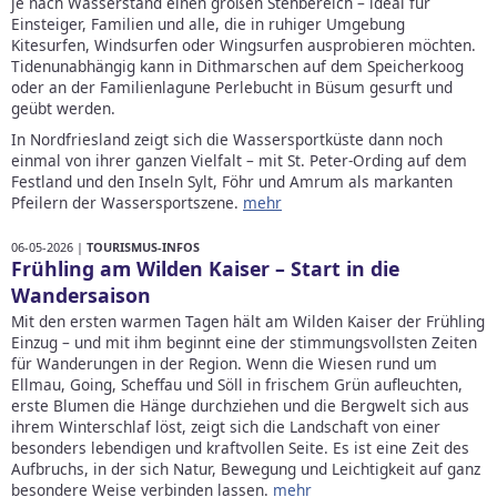
je nach Wasserstand einen großen Stehbereich – ideal für
Einsteiger, Familien und alle, die in ruhiger Umgebung
Kitesurfen, Windsurfen oder Wingsurfen ausprobieren möchten.
Tidenunabhängig kann in Dithmarschen auf dem Speicherkoog
oder an der Familienlagune Perlebucht in Büsum gesurft und
geübt werden.
In Nordfriesland zeigt sich die Wassersportküste dann noch
einmal von ihrer ganzen Vielfalt – mit St. Peter-Ording auf dem
Festland und den Inseln Sylt, Föhr und Amrum als markanten
Pfeilern der Wassersportszene.
mehr
06-05-2026 |
TOURISMUS-INFOS
Frühling am Wilden Kaiser – Start in die
Wandersaison
Mit den ersten warmen Tagen hält am Wilden Kaiser der Frühling
Einzug – und mit ihm beginnt eine der stimmungsvollsten Zeiten
für Wanderungen in der Region. Wenn die Wiesen rund um
Ellmau, Going, Scheffau und Söll in frischem Grün aufleuchten,
erste Blumen die Hänge durchziehen und die Bergwelt sich aus
ihrem Winterschlaf löst, zeigt sich die Landschaft von einer
besonders lebendigen und kraftvollen Seite. Es ist eine Zeit des
Aufbruchs, in der sich Natur, Bewegung und Leichtigkeit auf ganz
besondere Weise verbinden lassen.
mehr