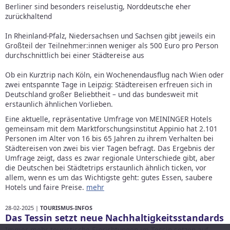
Berliner sind besonders reiselustig, Norddeutsche eher
zurückhaltend
In Rheinland-Pfalz, Niedersachsen und Sachsen gibt jeweils ein
Großteil der Teilnehmer:innen weniger als 500 Euro pro Person
durchschnittlich bei einer Städtereise aus
Ob ein Kurztrip nach Köln, ein Wochenendausflug nach Wien oder
zwei entspannte Tage in Leipzig: Städtereisen erfreuen sich in
Deutschland großer Beliebtheit – und das bundesweit mit
erstaunlich ähnlichen Vorlieben.
Eine aktuelle, repräsentative Umfrage von MEININGER Hotels
gemeinsam mit dem Marktforschungsinstitut Appinio hat 2.101
Personen im Alter von 16 bis 65 Jahren zu ihrem Verhalten bei
Städtereisen von zwei bis vier Tagen befragt. Das Ergebnis der
Umfrage zeigt, dass es zwar regionale Unterschiede gibt, aber
die Deutschen bei Städtetrips erstaunlich ähnlich ticken, vor
allem, wenn es um das Wichtigste geht: gutes Essen, saubere
Hotels und faire Preise.
mehr
28-02-2025 |
TOURISMUS-INFOS
Das Tessin setzt neue Nachhaltigkeitsstandards
Immer mehr touristische Einrichtungen im Tessin setzen auf