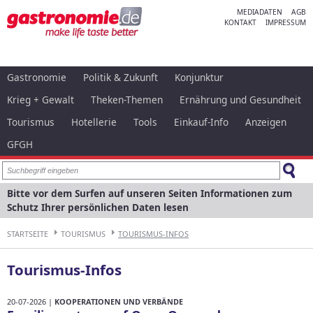
MEDIADATEN
AGB
KONTAKT
IMPRESSUM
Gastronomie
Politik & Zukunft
Konjunktur
Krieg + Gewalt
Theken-Themen
Ernährung und Gesundheit
Tourismus
Hotellerie
Tools
Einkauf-Info
Anzeigen
GFGH
Bitte vor dem Surfen auf unseren Seiten Informationen zum
Schutz Ihrer persönlichen Daten lesen
STARTSEITE
TOURISMUS
TOURISMUS-INFOS
Tourismus-Infos
20-07-2026 |
KOOPERATIONEN UND VERBÄNDE