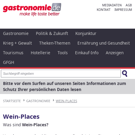
MEDIADATEN
AGB
KONTAKT
IMPRESSUM
Gastronomie
Politik & Zukunft
Konjunktur
Krieg + Gewalt
Theken-Themen
Ernährung und Gesundheit
Tourismus
Hotellerie
Tools
Einkauf-Info
Anzeigen
GFGH
Bitte vor dem Surfen auf unseren Seiten Informationen zum
Schutz Ihrer persönlichen Daten lesen
STARTSEITE
GASTRONOMIE
WEIN-PLACES
Wein-Places
Was sind
Wein-Places?