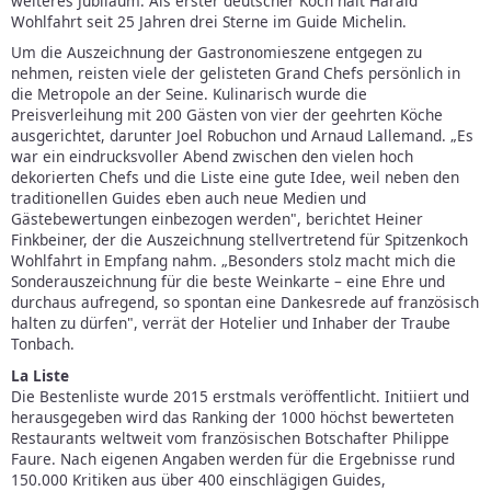
weiteres Jubiläum: Als erster deutscher Koch hält Harald
Wohlfahrt seit 25 Jahren drei Sterne im Guide Michelin.
Um die Auszeichnung der Gastronomieszene entgegen zu
nehmen, reisten viele der gelisteten Grand Chefs persönlich in
die Metropole an der Seine. Kulinarisch wurde die
Preisverleihung mit 200 Gästen von vier der geehrten Köche
ausgerichtet, darunter Joel Robuchon und Arnaud Lallemand. „Es
war ein eindrucksvoller Abend zwischen den vielen hoch
dekorierten Chefs und die Liste eine gute Idee, weil neben den
traditionellen Guides eben auch neue Medien und
Gästebewertungen einbezogen werden", berichtet Heiner
Finkbeiner, der die Auszeichnung stellvertretend für Spitzenkoch
Wohlfahrt in Empfang nahm. „Besonders stolz macht mich die
Sonderauszeichnung für die beste Weinkarte – eine Ehre und
durchaus aufregend, so spontan eine Dankesrede auf französisch
halten zu dürfen", verrät der Hotelier und Inhaber der Traube
Tonbach.
La Liste
Die Bestenliste wurde 2015 erstmals veröffentlicht. Initiiert und
herausgegeben wird das Ranking der 1000 höchst bewerteten
Restaurants weltweit vom französischen Botschafter Philippe
Faure. Nach eigenen Angaben werden für die Ergebnisse rund
150.000 Kritiken aus über 400 einschlägigen Guides,