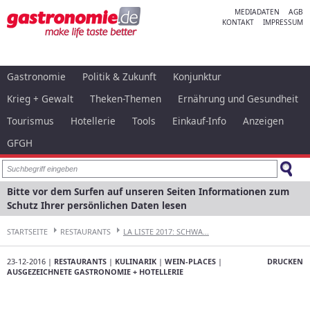
MEDIADATEN
AGB
KONTAKT
IMPRESSUM
Gastronomie
Politik & Zukunft
Konjunktur
Krieg + Gewalt
Theken-Themen
Ernährung und Gesundheit
Tourismus
Hotellerie
Tools
Einkauf-Info
Anzeigen
GFGH
Bitte vor dem Surfen auf unseren Seiten Informationen zum
Schutz Ihrer persönlichen Daten lesen
STARTSEITE
RESTAURANTS
LA LISTE 2017: SCHWA...
23-12-2016 |
RESTAURANTS
|
KULINARIK
|
WEIN-PLACES
|
DRUCKEN
AUSGEZEICHNETE GASTRONOMIE + HOTELLERIE