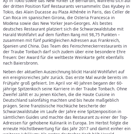
Aji in Tokio sowie das New Yorker Le Bernardin, während sich auf
der dritten Position fünf Restaurants versammeln: Das Kyubey in
Tokio, das Alain Ducasse au Plaza Athénée in Paris, das Celler de
Can Roca im spanischen Girona, die Osteria Francesca in
Modena sowie das New Yorker Jean-Georges. Als bestes
deutsches Restaurant platziert sich die Schwarzwaldstube mit
Harald Wohlfahrt auf dem fünften Rang mit 98,75 Punkten –
zusammen mit fünf punktgleichen Adressen aus Frankreich,
Spanien und China. Das Team des Feinschmeckerrestaurants in
der Traube Tonbach darf sich zudem über eine besondere Ehre
freuen: Der Award für die weltbeste Weinkarte geht ebenfalls
nach Baiersbronn.
Neben der aktuellen Auszeichnung blickt Harald Wohlfahrt auf
ein ereignisreiches Jahr zurück. Das erste Mal wurde bereits im
Frühjahr groß gefeiert. Im April vor 40 Jahren begann der 60-
jährige Spitzenkoch seine Karriere in der Traube Tonbach. Ohne
Zweifel zählt er zu jenen Köchen, die die Haute Cuisine in
Deutschland salonfähig machten und bis heute maßgeblich
prägen. Seine französische Hochküche bescherte der
Schwarzwaldstube im Laufe der Jahre eine Spitzenposition in
sämtlichen Guides und machte das Restaurant zu einer der Top-
Adressen für gehobene Kulinarik in Europa. Im Herbst folgte die
erneute Höchstbewertung für das Jahr 2017 und damit einher ein