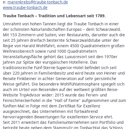
e:
marenkrebs@traube-tonbach.de
www.traube-tonbach.de
Traube Tonbach – Tradition und Lebensart seit 1789.
Umrahmt von hohen Tannen liegt die Traube Tonbach in einer
der schönsten Naturlandschaften Europas – dem Schwarzwald.
Mit 153 Zimmern und Suiten, vier Restaurants, darunter auch die
seit 25 Jahren dreifach besternte Schwarzwaldstube unter der
Regie von Harald Wohlfahrt, einem 4500 Quadratmetern großen
Wellnessbereich sowie rund 1000 Quadratmetern
Veranstaltungsfläche gehört das Luxusresort seit den 1970er
Jahren zur Spitze der europäischen Hotellerie. Das
traditionsreiche Fünf-Sterne-Superior-Hotel befindet sich seit
über 220 Jahren in Familienbesitz und wird heute von Heiner und
Renate Finkbeiner in achter Generation auf sehr persönliche
Weise geführt. Die besondere Wohlfühlatmosphäre spiegelt sich
auch im Urteil von Reisenden auf der weltweit größten Reise-
Website TripAdvisor wider: 2015 wurde das Ferien- und
Feinschmeckerhotel in die "Hall of Fame" aufgenommen und zum
fünften Mal in Folge mit dem Zertifikat für Exzellenz
ausgezeichnet, das Unternehmen mit fortwährend
hervorragenden Bewertungen für exzellenten Service ehrt.
Seit 2011 erweitert das Familienunternehmen sein Portfolio und
betreibt heute neben dem Stammsitz im Tonbachtal das Schloss