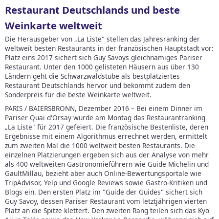
Restaurant Deutschlands und beste
Weinkarte weltweit
Die Herausgeber von „La Liste" stellen das Jahresranking der
weltweit besten Restaurants in der französischen Hauptstadt vor:
Platz eins 2017 sichert sich Guy Savoys gleichnamiges Pariser
Restaurant. Unter den 1000 gelisteten Häusern aus über 130
Ländern geht die Schwarzwaldstube als bestplatziertes
Restaurant Deutschlands hervor und bekommt zudem den
Sonderpreis für die beste Weinkarte weltweit.
PARIS / BAIERSBRONN, Dezember 2016 – Bei einem Dinner im
Pariser Quai d'Orsay wurde am Montag das Restaurantranking
„La Liste" für 2017 gefeiert. Die französische Bestenliste, deren
Ergebnisse mit einem Algorithmus errechnet werden, ermittelt
zum zweiten Mal die 1000 weltweit besten Restaurants. Die
einzelnen Platzierungen ergeben sich aus der Analyse von mehr
als 400 weltweiten Gastronomieführern wie Guide Michelin und
GaultMillau, bezieht aber auch Online-Bewertungsportale wie
TripAdvisor, Yelp und Google Reviews sowie Gastro-Kritiken und
Blogs ein. Den ersten Platz im "Guide der Guides" sichert sich
Guy Savoy, dessen Pariser Restaurant vom letztjährigen vierten
Platz an die Spitze klettert. Den zweiten Rang teilen sich das Kyo