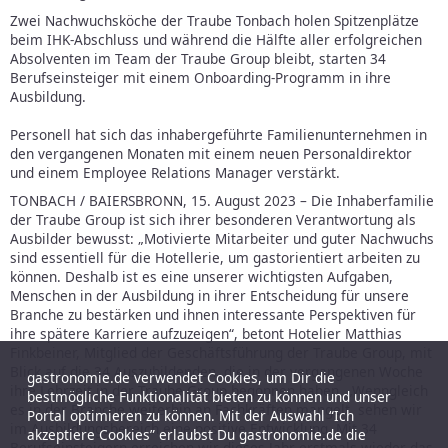
Zwei Nachwuchsköche der Traube Tonbach holen Spitzenplätze
beim IHK-Abschluss und während die Hälfte aller erfolgreichen
Absolventen im Team der Traube Group bleibt, starten 34
Berufseinsteiger mit einem Onboarding-Programm in ihre
Ausbildung.
Personell hat sich das inhabergeführte Familienunternehmen in
den vergangenen Monaten mit einem neuen Personaldirektor
und einem Employee Relations Manager verstärkt.
TONBACH / BAIERSBRONN, 15. August 2023 – Die Inhaberfamilie
der Traube Group ist sich ihrer besonderen Verantwortung als
Ausbilder bewusst: „Motivierte Mitarbeiter und guter Nachwuchs
sind essentiell für die Hotellerie, um gastorientiert arbeiten zu
können. Deshalb ist es eine unserer wichtigsten Aufgaben,
Menschen in der Ausbildung in ihrer Entscheidung für unsere
Branche zu bestärken und ihnen interessante Perspektiven für
ihre spätere Karriere aufzuzeigen“, betont Hotelier Matthias
Finkbeiner, Mitglied der Geschäftsführung der Traube Group, mit
Blick auf die 34 Auszubildenden, die in der vergangenen Woche
gastronomie.de verwendet Cookies, um Dir die
ihre Lehrzeit in der Traube Group begonnen haben. „Wenngleich
bestmögliche Funktionalität bieten zu können und unser
es in der Branche weiterhin an Fachkräften mangelt, sehen wir
Portal optimieren zu können. Mit der Auswahl “Ich
im Ausbildungsbereich eine positive Entwicklung. Mit 34
akzeptiere Cookies” erlaubst Du gastronomie.de die
Berufseinsteigern erreichen wir dieses Jahr erstmals wieder das