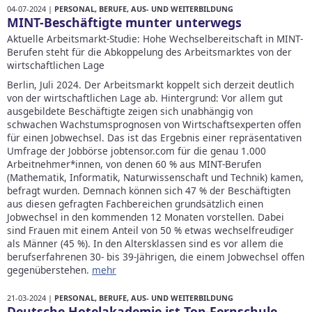
04-07-2024 |
PERSONAL, BERUFE, AUS- UND WEITERBILDUNG
MINT-Beschäftigte munter unterwegs
Aktuelle Arbeitsmarkt-Studie: Hohe Wechselbereitschaft in MINT-
Berufen steht für die Abkoppelung des Arbeitsmarktes von der
wirtschaftlichen Lage
Berlin, Juli 2024. Der Arbeitsmarkt koppelt sich derzeit deutlich
von der wirtschaftlichen Lage ab. Hintergrund: Vor allem gut
ausgebildete Beschäftigte zeigen sich unabhängig von
schwachen Wachstumsprognosen von Wirtschaftsexperten offen
für einen Jobwechsel. Das ist das Ergebnis einer repräsentativen
Umfrage der Jobbörse jobtensor.com für die genau 1.000
Arbeitnehmer*innen, von denen 60 % aus MINT-Berufen
(Mathematik, Informatik, Naturwissenschaft und Technik) kamen,
befragt wurden. Demnach können sich 47 % der Beschäftigten
aus diesen gefragten Fachbereichen grundsätzlich einen
Jobwechsel in den kommenden 12 Monaten vorstellen. Dabei
sind Frauen mit einem Anteil von 50 % etwas wechselfreudiger
als Männer (45 %). In den Altersklassen sind es vor allem die
berufserfahrenen 30- bis 39-Jährigen, die einem Jobwechsel offen
gegenüberstehen.
mehr
21-03-2024 |
PERSONAL, BERUFE, AUS- UND WEITERBILDUNG
Deutsche Hotelakademie ist Top-Fernschule