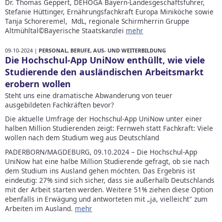
Dr. Thomas Geppert, DEHOGA Bayern-Landesgeschäftsführer,
Stefanie Hüttinger, Ernährungsfachkraft Europa Miniköche sowie
Tanja Schoreremel, MdL, regionale Schirmherrin Gruppe
Altmühltal©Bayerische Staatskanzlei
mehr
09-10-2024 |
PERSONAL, BERUFE, AUS- UND WEITERBILDUNG
Die Hochschul-App UniNow enthüllt, wie viele
Studierende den ausländischen Arbeitsmarkt
erobern wollen
Steht uns eine dramatische Abwanderung von teuer
ausgebildeten Fachkräften bevor?
Die aktuelle Umfrage der Hochschul-App UniNow unter einer
halben Million Studierenden zeigt: Fernweh statt Fachkraft: Viele
wollen nach dem Studium weg aus Deutschland
PADERBORN/MAGDEBURG, 09.10.2024 – Die Hochschul-App
UniNow hat eine halbe Million Studierende gefragt, ob sie nach
dem Studium ins Ausland gehen möchten. Das Ergebnis ist
eindeutig: 27% sind sich sicher, dass sie außerhalb Deutschlands
mit der Arbeit starten werden. Weitere 51% ziehen diese Option
ebenfalls in Erwägung und antworteten mit „ja, vielleicht" zum
Arbeiten im Ausland.
mehr