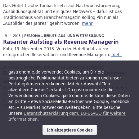
Das Hotel Traube Tonbach setzt auf Nachwuchsförderung,
Ausbildungsqualität und ein gutes Netzwerk – dafür ist das
Traditionshaus vom Branchenmagazin Rolling Pin nun als
„Ausbilder des Jahres" geehrt worden.
mehr
19-11-2013 |
PERSONAL, BERUFE, AUS- UND WEITERBILDUNG
Rasanter Aufstieg als Revenue Managerin
Köln, 19. November 2013. Von der Hotelfachfrau zur
erfolgreichen Reservations- und Revenue Managerin.
mehr
25-10-2013 |
PERSONAL, BERUFE, AUS- UND WEITERBILDUNG
gastronomie.de verwendet Cookies, um Dir die
Erfolg per Fernstudium: Mit Tchibo günstiger
bestmögliche Funktionalität bieten zu können und unser
zum Bachelor, Master oder MBA
Portal optimieren zu können. Mit der Auswahl “Ich
Neben dem Beruf studieren und durchstarten: Tchibo Kunden
akzeptiere Cookies” erlaubst Du gastronomie.de die
stellen mit einem Fernstudium in BWL jetzt die Weichen für
Verwendung von Cookies. gastronomie.de kann diese Daten
Erfolg im Job - und sparen jeden Monat zehn Prozent der
an Dritte – etwa Social-Media-Partner wie Google, Facebook
Studienkosten.
mehr
etc. – zu Marketingzwecken weitergeben. Bitte besuche
unsere
Datenschutzerklärung gem. EU-DSVGO für weitere
Informationen
.
Ich akzeptiere Cookies
1
2
3
4
5
6
7
8
9
10
11
12