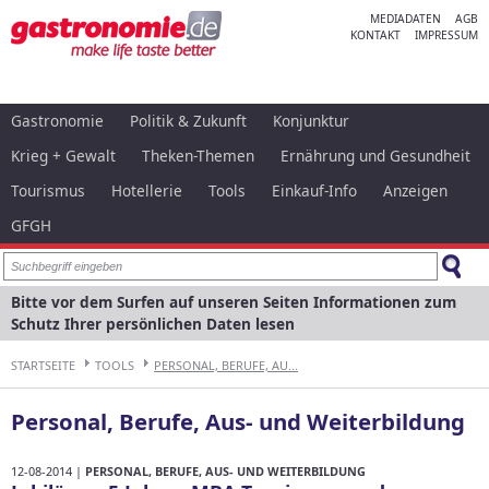
MEDIADATEN
AGB
KONTAKT
IMPRESSUM
Gastronomie
Politik & Zukunft
Konjunktur
Krieg + Gewalt
Theken-Themen
Ernährung und Gesundheit
Tourismus
Hotellerie
Tools
Einkauf-Info
Anzeigen
GFGH
Bitte vor dem Surfen auf unseren Seiten Informationen zum
Schutz Ihrer persönlichen Daten lesen
STARTSEITE
TOOLS
PERSONAL, BERUFE, AU...
Personal, Berufe, Aus- und Weiterbildung
12-08-2014 |
PERSONAL, BERUFE, AUS- UND WEITERBILDUNG