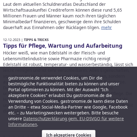
Laut dem aktuellen Schuldneratlas Deutschland der
Wirtschaftsauskunftei Creditreform können diese rund 5,65
Millionen Frauen und Männer kaum noch ihren täglichen
Minimalbedarf finanzieren, geschweige denn ihre Schulden
dauerhaft aus Einnahmen oder Rücklagen tilgen.
mehr
12-12-2023 |
TIPPS & TRICKS
Tipps für Pflege, Wartung und Aufarbeitung
Höcker weiß, wie man Edelstahl in der Fleisch- und
Lebensmittelindustrie sowie Pharmazie richtig reinigt
Edelstahl ist robust, temperatur- und wasserbeständig, lässt sich
leicht reinigen und ist sehr verschleißarm. Alles Eigenschaften,
von denen nicht nur Gastronomieküchen profitieren, sondern
gastronomie.de verwendet Cookies, um Dir die
auch die Fleisch- und Lebensmittelindustrie sowie Pharmazie.
bestmögliche Funktionalität bieten zu können und unser
Doch damit das Material auch wirklich langfristig seine
Portal optimieren zu können. Mit der Auswahl “Ich
ursprüngliche Funktion behält, braucht es die richtige Pflege. Die
akzeptiere Cookies” erlaubst Du gastronomie.de die
Höcker Gruppe produziert hochwertige Produkte aus Edelstahl
Verwendung von Cookies. gastronomie.de kann diese Daten
und weiß aus langjähriger Erfahrung, worauf es ankommt, damit
an Dritte – etwa Social-Media-Partner wie Google, Facebook
diese lange schön und funktional bleiben.
mehr
etc. – zu Marketingzwecken weitergeben. Bitte besuche
unsere
Datenschutzerklärung gem. EU-DSVGO für weitere
Informationen
.
Ich akzeptiere Cookies
1
2
3
4
5
6
7
8