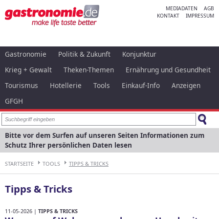
MEDIADATEN
AGB
KONTAKT
IMPRESSUM
Gastronomie
Politik & Zukunft
Konjunktur
Krieg + Gewalt
Theken-Themen
Ernährung und Gesundheit
Tourismus
Hotellerie
Tools
Einkauf-Info
Anzeigen
GFGH
Bitte vor dem Surfen auf unseren Seiten Informationen zum
Schutz Ihrer persönlichen Daten lesen
STARTSEITE
TOOLS
TIPPS & TRICKS
Tipps & Tricks
11-05-2026 |
TIPPS & TRICKS