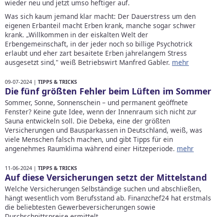
wieder neu und jetzt umso heftiger auf.
Was sich kaum jemand klar macht: Der Dauerstress um den
eigenen Erbanteil macht Erben krank, manche sogar schwer
krank. „Willkommen in der eiskalten Welt der
Erbengemeinschaft, in der jeder noch so billige Psychotrick
erlaubt und eher zart besaitete Erben jahrelangem Stress
ausgesetzt sind," weiß Betriebswirt Manfred Gabler.
mehr
09-07-2024 |
TIPPS & TRICKS
Die fünf größten Fehler beim Lüften im Sommer
Sommer, Sonne, Sonnenschein – und permanent geöffnete
Fenster? Keine gute Idee, wenn der Innenraum sich nicht zur
Sauna entwickeln soll. Die Debeka, eine der größten
Versicherungen und Bausparkassen in Deutschland, weiß, was
viele Menschen falsch machen, und gibt Tipps für ein
angenehmes Raumklima während einer Hitzeperiode.
mehr
11-06-2024 |
TIPPS & TRICKS
Auf diese Versicherungen setzt der Mittelstand
Welche Versicherungen Selbständige suchen und abschließen,
hängt wesentlich vom Berufsstand ab. Finanzchef24 hat erstmals
die beliebtesten Gewerbeversicherungen sowie
Durchschnittspreise ermittelt.