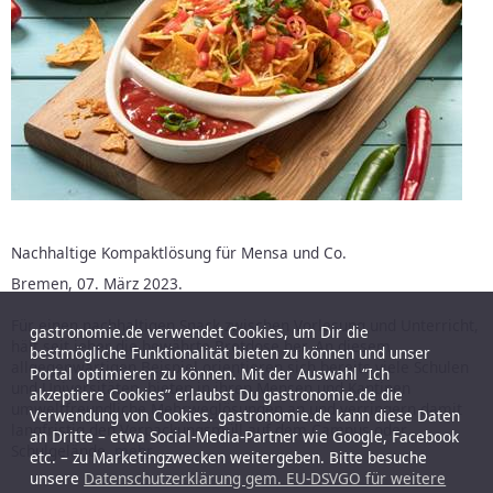
Nachhaltige Kompaktlösung für Mensa und Co.
Bremen, 07. März 2023.
Für einen nachhaltigen Snack zwischen Vorlesung und Unterricht,
gastronomie.de verwendet Cookies, um Dir die
hält seit jeher die bewährte Brotdose her. An diesem
bestmögliche Funktionalität bieten zu können und unser
allgegenwärtigen Beispiel orientieren sich bereits viele Schulen
Portal optimieren zu können. Mit der Auswahl “Ich
und Universitäten, bieten in ihren Mensen und Kantinen
akzeptiere Cookies” erlaubst Du gastronomie.de die
umweltfreundliche Mehrweglösungen an und verringern damit
Verwendung von Cookies. gastronomie.de kann diese Daten
langfristig den Verpackungsmüll auf dem Campus oder
an Dritte – etwa Social-Media-Partner wie Google, Facebook
Schulgelände.
mehr
etc. – zu Marketingzwecken weitergeben. Bitte besuche
unsere
Datenschutzerklärung gem. EU-DSVGO für weitere