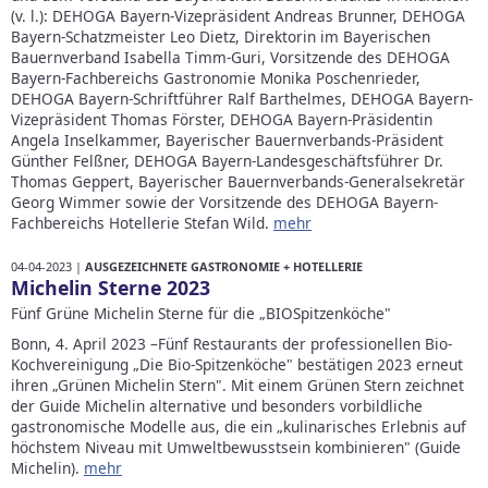
(v. l.): DEHOGA Bayern-Vizepräsident Andreas Brunner, DEHOGA
Bayern-Schatzmeister Leo Dietz, Direktorin im Bayerischen
Bauernverband Isabella Timm-Guri, Vorsitzende des DEHOGA
Bayern-Fachbereichs Gastronomie Monika Poschenrieder,
DEHOGA Bayern-Schriftführer Ralf Barthelmes, DEHOGA Bayern-
Vizepräsident Thomas Förster, DEHOGA Bayern-Präsidentin
Angela Inselkammer, Bayerischer Bauernverbands-Präsident
Günther Felßner, DEHOGA Bayern-Landesgeschäftsführer Dr.
Thomas Geppert, Bayerischer Bauernverbands-Generalsekretär
Georg Wimmer sowie der Vorsitzende des DEHOGA Bayern-
Fachbereichs Hotellerie Stefan Wild.
mehr
04-04-2023 |
AUSGEZEICHNETE GASTRONOMIE + HOTELLERIE
Michelin Sterne 2023
Fünf Grüne Michelin Sterne für die „BIOSpitzenköche"
Bonn, 4. April 2023 –Fünf Restaurants der professionellen Bio-
Kochvereinigung „Die Bio-Spitzenköche" bestätigen 2023 erneut
ihren „Grünen Michelin Stern". Mit einem Grünen Stern zeichnet
der Guide Michelin alternative und besonders vorbildliche
gastronomische Modelle aus, die ein „kulinarisches Erlebnis auf
höchstem Niveau mit Umweltbewusstsein kombinieren" (Guide
Michelin).
mehr