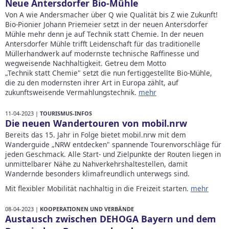
Neue Antersdorfer Bio-Mühle
Von A wie Andersmacher über Q wie Qualität bis Z wie Zukunft!
Bio-Pionier Johann Priemeier setzt in der neuen Antersdorfer
Mühle mehr denn je auf Technik statt Chemie. In der neuen
Antersdorfer Mühle trifft Leidenschaft für das traditionelle
Müllerhandwerk auf modernste technische Raffinesse und
wegweisende Nachhaltigkeit. Getreu dem Motto
„Technik statt Chemie" setzt die nun fertiggestellte Bio-Mühle,
die zu den modernsten ihrer Art in Europa zählt, auf
zukunftsweisende Vermahlungstechnik.
mehr
11-04-2023 |
TOURISMUS-INFOS
Die neuen Wandertouren von mobil.nrw
Bereits das 15. Jahr in Folge bietet mobil.nrw mit dem
Wanderguide „NRW entdecken" spannende Tourenvorschläge für
jeden Geschmack. Alle Start- und Zielpunkte der Routen liegen in
unmittelbarer Nähe zu Nahverkehrshaltestellen, damit
Wandernde besonders klimafreundlich unterwegs sind.
Mit flexibler Mobilität nachhaltig in die Freizeit starten.
mehr
08-04-2023 |
KOOPERATIONEN UND VERBÄNDE
Austausch zwischen DEHOGA Bayern und dem