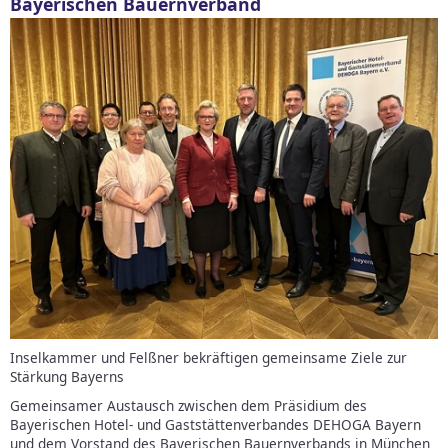
Bayerischen Bauernverband
Inselkammer und Felßner bekräftigen gemeinsame Ziele zur
Stärkung Bayerns
Gemeinsamer Austausch zwischen dem Präsidium des
Bayerischen Hotel- und Gaststättenverbandes DEHOGA Bayern
und dem Vorstand des Bayerischen Bauernverbands in München