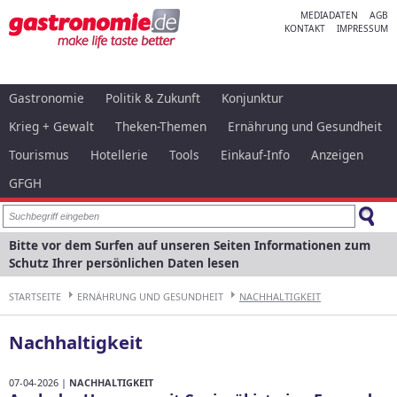
MEDIADATEN
AGB
KONTAKT
IMPRESSUM
Gastronomie
Politik & Zukunft
Konjunktur
Krieg + Gewalt
Theken-Themen
Ernährung und Gesundheit
Tourismus
Hotellerie
Tools
Einkauf-Info
Anzeigen
GFGH
Bitte vor dem Surfen auf unseren Seiten Informationen zum
Schutz Ihrer persönlichen Daten lesen
STARTSEITE
ERNÄHRUNG UND GESUNDHEIT
NACHHALTIGKEIT
Nachhaltigkeit
07-04-2026 |
NACHHALTIGKEIT