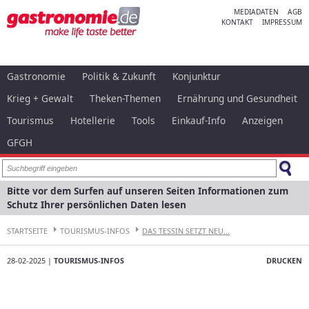
MEDIADATEN
AGB
KONTAKT
IMPRESSUM
Gastronomie
Politik & Zukunft
Konjunktur
Krieg + Gewalt
Theken-Themen
Ernährung und Gesundheit
Tourismus
Hotellerie
Tools
Einkauf-Info
Anzeigen
GFGH
Bitte vor dem Surfen auf unseren Seiten Informationen zum
Schutz Ihrer persönlichen Daten lesen
STARTSEITE
TOURISMUS-INFOS
DAS TESSIN SETZT NEU...
28-02-2025 |
TOURISMUS-INFOS
DRUCKEN