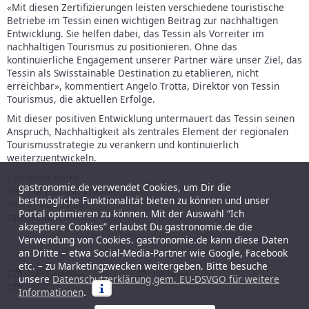
«Mit diesen Zertifizierungen leisten verschiedene touristische
Betriebe im Tessin einen wichtigen Beitrag zur nachhaltigen
Entwicklung. Sie helfen dabei, das Tessin als Vorreiter im
nachhaltigen Tourismus zu positionieren. Ohne das
kontinuierliche Engagement unserer Partner wäre unser Ziel, das
Tessin als Swisstainable Destination zu etablieren, nicht
erreichbar», kommentiert Angelo Trotta, Direktor von Tessin
Tourismus, die aktuellen Erfolge.
Mit dieser positiven Entwicklung untermauert das Tessin seinen
Anspruch, Nachhaltigkeit als zentrales Element der regionalen
Tourismusstrategie zu verankern und kontinuierlich
weiterzuentwickeln.
Catharina Berni
gastronomie.de verwendet Cookies, um Dir die
Head of Communication
bestmögliche Funktionalität bieten zu können und unser
+41 91 821 53 24
Portal optimieren zu können. Mit der Auswahl “Ich
catharina.berni@ticino.ch
akzeptiere Cookies” erlaubst Du gastronomie.de die
Verwendung von Cookies. gastronomie.de kann diese Daten
an Dritte – etwa Social-Media-Partner wie Google, Facebook
etc. – zu Marketingzwecken weitergeben. Bitte besuche
unsere
Datenschutzerklärung gem. EU-DSVGO für weitere
Informationen
.