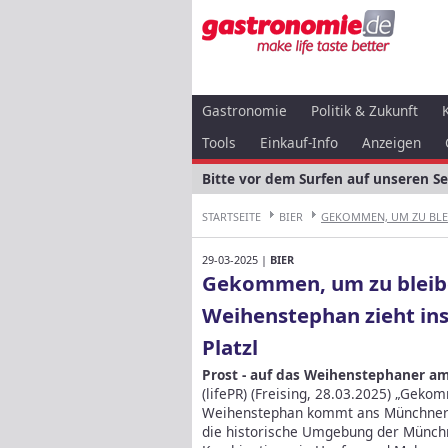
Gastronomie
Politik & Zukunft
Tools
Einkauf-Info
Anzeigen
Bitte vor dem Surfen auf unseren S
STARTSEITE
BIER
GEKOMMEN, UM ZU BLEI
29-03-2025 |
BIER
Gekommen, um zu bleibe
Weihenstephan zieht i
Platzl
Prost - auf das Weihenstephaner am 
(lifePR) (Freising, 28.03.2025) „Gek
Weihenstephan kommt ans Münchner Pla
die historische Umgebung der Münchne