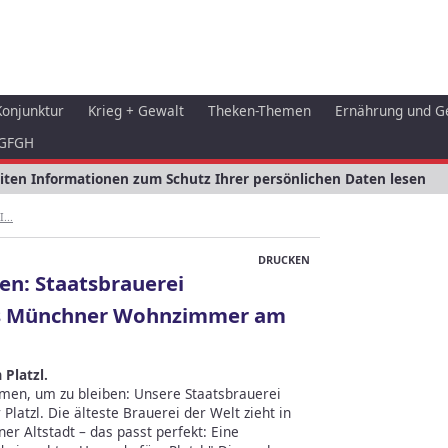
Konjunktur
Krieg + Gewalt
Theken-Themen
Ernährung und G
GFGH
eiten Informationen zum Schutz Ihrer persönlichen Daten lesen
...
DRUCKEN
n: Staatsbrauerei
ns Münchner Wohnzimmer am
Platzl.
ommen, um zu bleiben: Unsere Staatsbrauerei
tzl. Die älteste Brauerei der Welt zieht in
r Altstadt – das passt perfekt: Eine