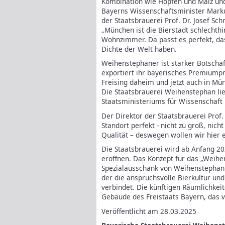
Kombination wie Hopfen und Malz und 
Bayerns Wissenschaftsminister Mar
der Staatsbrauerei Prof. Dr. Josef Sc
„München ist die Bierstadt schlechthi
Wohnzimmer. Da passt es perfekt, dass
Dichte der Welt haben.
Weihenstephaner ist starker Botschaf
exportiert ihr bayerisches Premiumpr
Freising daheim und jetzt auch in Mü
Die Staatsbrauerei Weihenstephan lie
Staatsministeriums für Wissenschaft 
Der Direktor der Staatsbrauerei Prof. 
Standort perfekt - nicht zu groß, nich
Qualität – deswegen wollen wir hier
Die Staatsbrauerei wird ab Anfang 20
eröffnen. Das Konzept für das „Weihe
Spezialausschank von Weihenstephan m
der die anspruchsvolle Bierkultur und 
verbindet. Die künftigen Räumlichkei
Gebäude des Freistaats Bayern, das v
Veröffentlicht am 28.03.2025