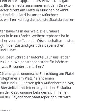
ein echtes Upgrade fürs Platzl." Dies gab
kus Blume heute zusammen mit dem Direktor
hrädler direkt am Platzl in München bekannt.
n. Und das Platzl ist unser Münchner
 wir hier künftig die höchste Staatsbrauerei-
ter Bayerns in der Welt. Die Brauerei
odukt in 60 Länder. Weihenstephaner ist in
nchen zuhause", so der Wissenschaftsminister.
gt in der Zuständigkeit des Bayerischen
und Kunst.
Dr. Josef Schrädler betonte: „Für uns ist der
t zu klein. Weihenstephan steht für höchste
 etwas Besonderes machen."
26 eine gastronomische Einrichtung am Platzl
nstephaner am Platzl" sieht einen
it rund 180 Plätzen (plus Außenbereich) vor,
Biervielfalt mit feiner bayerischer Esskultur
ten der Gastronomie befinden sich in einem
on der Bayerischen Staatsoper genutzt wird.