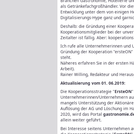
Branchen Gastronomie, Hotellerie und 
als Getränkefachgroßhändler. Vor die
Entwicklung unter dem von einigen He
Digitalisierungs-Hype ganz und garnic
Deshalb: die Gründung einer Kooperat
Kooperationsmitglieder bei der unver
Zeitalter ist fällig. Aber: kooperation
Ich rufe alle Unternehmerinnen und 
Gründung der Kooperation "ersteON" p
steht.
Näheres erfahren Sie in der ersten H
Arbeit).
Rainer Willing, Redakteur und Herau
Aktualisierung vom 01. 06.2019:
Die Kooperationsstrategie "
ErsteON
"
Unternehmerinnen/Unternehmern aus 
mangels Unterstützung der Aktionäre 
Auflösung der AG und Löschung im Han
2020, wird das Portal
gastronomie.d
allein weiter geführt.
Bei Interesse seitens Unternehmen a