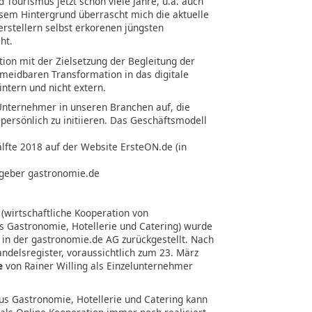
Tourismus jetzt schon viele Jahre, u.a. auch
sem Hintergrund überrascht mich die aktuelle
rstellern selbst erkorenen jüngsten
ht.
ion mit der Zielsetzung der Begleitung der
meidbaren Transformation in das digitale
sintern und nicht extern.
Unternehmer in unseren Branchen auf, die
ersönlich zu initiieren. Das Geschäftsmodell
älfte 2018 auf der Website ErsteON.de (in
sgeber gastronomie.de
 (wirtschaftliche Kooperation von
Gastronomie, Hotellerie und Catering) wurde
in der gastronomie.de AG zurückgestellt. Nach
delsregister, voraussichtlich zum 23. März
e
von Rainer Willing als Einzelunternehmer
us Gastronomie, Hotellerie und Catering kann