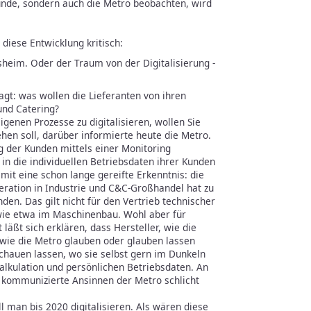
Kunde, sondern auch die Metro beobachten, wird
t diese Entwicklung kritisch:
heim. Oder der Traum von der Digitalisierung -
agt: was wollen die Lieferanten von ihren
und Catering?
igenen Prozesse zu digitalisieren, wollen Sie
ehen soll, darüber informierte heute die Metro.
ng der Kunden mittels einer Monitoring
 in die individuellen Betriebsdaten ihrer Kunden
damit eine schon lange gereifte Erkenntnis: die
ation in Industrie und C&C-Großhandel hat zu
en. Das gilt nicht für den Vertrieb technischer
wie etwa im Maschinenbau. Wohl aber für
läßt sich erklären, dass Hersteller, wie die
wie die Metro glauben oder glauben lassen
schauen lassen, wo sie selbst gern im Dunkeln
Kalkulation und persönlichen Betriebsdaten. An
e kommunizierte Ansinnen der Metro schlicht
l man bis 2020 digitalisieren. Als wären diese