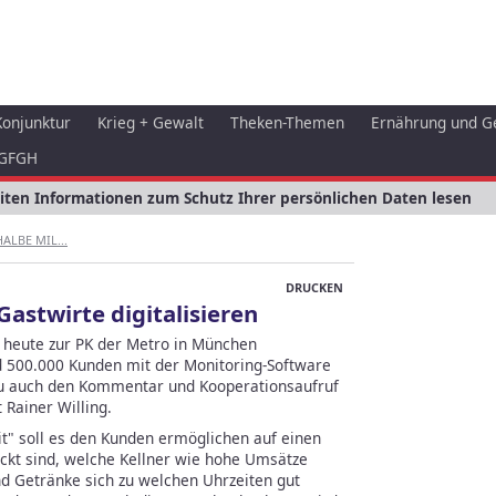
Konjunktur
Krieg + Gewalt
Theken-Themen
Ernährung und G
GFGH
eiten Informationen zum Schutz Ihrer persönlichen Daten lesen
ALBE MIL...
DRUCKEN
Gastwirte digitalisieren
X heute zur PK der Metro in München
nd 500.000 Kunden mit der Monitoring-Software
azu auch den Kommentar und Kooperationsaufruf
 Rainer Willing.
t" soll es den Kunden ermöglichen auf einen
eckt sind, welche Kellner wie hohe Umsätze
d Getränke sich zu welchen Uhrzeiten gut