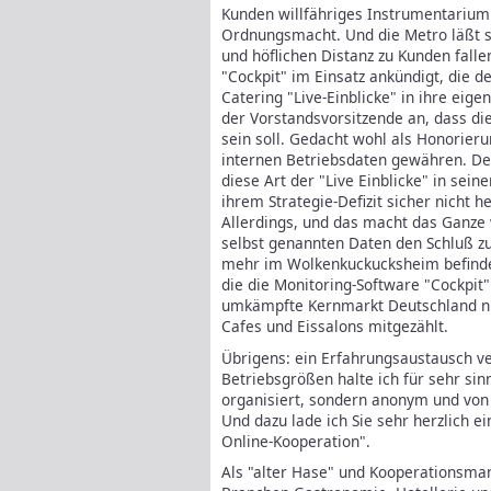
Kunden willfähriges Instrumentarium
Ordnungsmacht. Und die Metro läßt sc
und höflichen Distanz zu Kunden fall
"Cockpit" im Einsatz ankündigt, die 
Catering "Live-Einblicke" in ihre eig
der Vorstandsvorsitzende an, dass d
sein soll. Gedacht wohl als Honorieru
internen Betriebsdaten gewähren. Der
diese Art der "Live Einblicke" in sein
ihrem Strategie-Defizit sicher nicht h
Allerdings, und das macht das Ganze
selbst genannten Daten den Schluß zu,
mehr im Wolkenkuckucksheim befindet
die die Monitoring-Software "Cockpit"
umkämpfte Kernmarkt Deutschland n
Cafes und Eissalons mitgezählt.
Übrigens: ein Erfahrungsaustausch v
Betriebsgrößen halte ich für sehr sinn
organisiert, sondern anonym und von 
Und dazu lade ich Sie sehr herzlich e
Online-Kooperation".
Als "alter Hase" und Kooperationsman