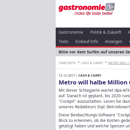
Gastronomie
Politik & Zukunft
Tools
Einkauf-Info
Anzeigen
Bitte vor dem Surfen auf unseren S
STARTSEITE
CASH & CARRY
METRO WILL H
12-12-2017 |
CASH & CARRY
Metro will halbe Million 
Mit dieser Schlagzeile wartet dpa-AF
auf. Danach ist geplant, bis 2020 ru
"Cockpit" auszustatten. Lesen Sie d
unseres Redakteurs Dipl.-Betriebswirt
Diese Beobachtungs-Software "Cockpi
Blick zu erkennen, ob die Kosten ged
getätigt haben und welche Speisen un