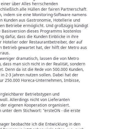
 einer über Alles herrschenden
hließlich alle Hüllen der fairen Partnerschaft
en, indem sie eine Monitoring-Software namens
den Kunden aus Gastronomie, Hotellerie und
enen Betriebe ermöglicht. Und großzügig kündigt
ie Basisversion dieses Programms kostenlos
ng dafür, dass die Kunden Einblicke in ihre
 Hotelier oder Restaurantbetreiber, der auf
en Betrieb gewartet hat, der hilft der Metro aus
eraus.
 weniger dramatisch, lassen die von Metro
 dass man sich nicht in der Realität, sondern
. Denn da ist die Rede von 500.000 Kunden,
 in 2-3 Jahren nutzen sollen. Dabei hat der
ur 250.000 Horeca-Unternehmen, Imbisse,
ergleichbarer Betriebstypen und
voll. Allerdings nicht von Lieferanten
der eigenen Kooperation organisiert.
in unter dem Stichwort: "ersteON - die erste
ager beobachte ich die Entwicklung in den