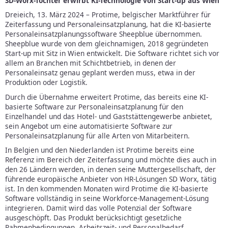
SD-Worx-Tochter erwirbt KI-Technologie von Start-up aus Wien
Dreieich, 13. März 2024 – Protime, belgischer Marktführer für
Zeiterfassung und Personaleinsatzplanung, hat die KI-basierte
Personaleinsatzplanungssoftware Sheepblue übernommen.
Sheepblue wurde von dem gleichnamigen, 2018 gegründeten
Start-up mit Sitz in Wien entwickelt. Die Software richtet sich vor
allem an Branchen mit Schichtbetrieb, in denen der
Personaleinsatz genau geplant werden muss, etwa in der
Produktion oder Logistik.
Durch die Übernahme erweitert Protime, das bereits eine KI-
basierte Software zur Personaleinsatzplanung für den
Einzelhandel und das Hotel- und Gaststättengewerbe anbietet,
sein Angebot um eine automatisierte Software zur
Personaleinsatzplanung für alle Arten von Mitarbeitern.
In Belgien und den Niederlanden ist Protime bereits eine
Referenz im Bereich der Zeiterfassung und möchte dies auch in
den 26 Ländern werden, in denen seine Muttergesellschaft, der
führende europäische Anbieter von HR-Lösungen SD Worx, tätig
ist. In den kommenden Monaten wird Protime die KI-basierte
Software vollständig in seine Workforce-Management-Lösung
integrieren. Damit wird das volle Potenzial der Software
ausgeschöpft. Das Produkt berücksichtigt gesetzliche
Rahmenbedingungen, Arbeitszeit- und Personalbedarf,