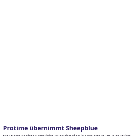
Protime übernimmt Sheepblue