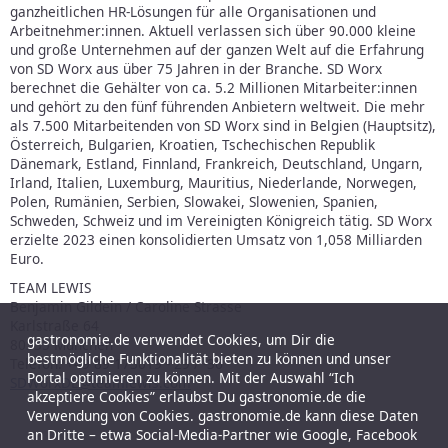
ganzheitlichen HR-Lösungen für alle Organisationen und
Arbeitnehmer:innen. Aktuell verlassen sich über 90.000 kleine
und große Unternehmen auf der ganzen Welt auf die Erfahrung
von SD Worx aus über 75 Jahren in der Branche. SD Worx
berechnet die Gehälter von ca. 5.2 Millionen Mitarbeiter:innen
und gehört zu den fünf führenden Anbietern weltweit. Die mehr
als 7.500 Mitarbeitenden von SD Worx sind in Belgien (Hauptsitz),
Österreich, Bulgarien, Kroatien, Tschechischen Republik
Dänemark, Estland, Finnland, Frankreich, Deutschland, Ungarn,
Irland, Italien, Luxemburg, Mauritius, Niederlande, Norwegen,
Polen, Rumänien, Serbien, Slowakei, Slowenien, Spanien,
Schweden, Schweiz und im Vereinigten Königreich tätig. SD Worx
erzielte 2023 einen konsolidierten Umsatz von 1,058 Milliarden
Euro.
TEAM LEWIS
Benjamin Gildein / Caroline Strasse
Karlstraße 64
gastronomie.de verwendet Cookies, um Dir die
80335 München
bestmögliche Funktionalität bieten zu können und unser
Telefon: +49 89 173019 - 29 / -36
Portal optimieren zu können. Mit der Auswahl “Ich
SDWorxDE@teamlewis.com
akzeptiere Cookies” erlaubst Du gastronomie.de die
Verwendung von Cookies. gastronomie.de kann diese Daten
an Dritte – etwa Social-Media-Partner wie Google, Facebook