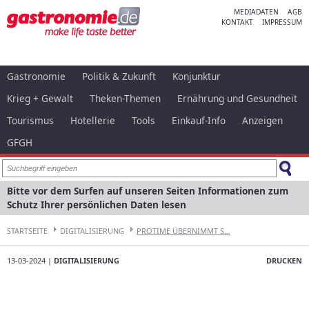
MEDIADATEN
AGB
KONTAKT
IMPRESSUM
Gastronomie
Politik & Zukunft
Konjunktur
Krieg + Gewalt
Theken-Themen
Ernährung und Gesundheit
Tourismus
Hotellerie
Tools
Einkauf-Info
Anzeigen
GFGH
Bitte vor dem Surfen auf unseren Seiten Informationen zum
Schutz Ihrer persönlichen Daten lesen
STARTSEITE
DIGITALISIERUNG
PROTIME ÜBERNIMMT S...
13-03-2024 |
DIGITALISIERUNG
DRUCKEN