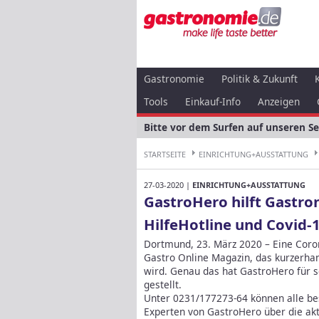
Gastronomie
Politik & Zukunft
Tools
Einkauf-Info
Anzeigen
Bitte vor dem Surfen auf unseren S
STARTSEITE
EINRICHTUNG+AUSSTATTUNG
27-03-2020 |
EINRICHTUNG+AUSSTATTUNG
GastroHero hilft Gastr
HilfeHotline und Covid-
Dortmund, 23. März 2020 – Eine Coro
Gastro Online Magazin, das kurzerha
wird. Genau das hat GastroHero für s
gestellt.
Unter 0231/177273-64 können alle be
Experten von GastroHero über die ak