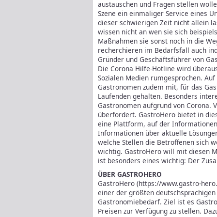
austauschen und Fragen stellen wollen
Szene ein einmaliger Service eines 
dieser schwierigen Zeit nicht allein l
wissen nicht an wen sie sich beispie
Maßnahmen sie sonst noch in die Weg
recherchieren im Bedarfsfall auch ind
Gründer und Geschäftsführer von Gast
Die Corona Hilfe-Hotline wird überau
Sozialen Medien rumgesprochen. Auf
Gastronomen zudem mit, für das Gas
Laufenden gehalten. Besonders intere
Gastronomen aufgrund von Corona. Vie
überfordert. GastroHero bietet in di
eine Plattform, auf der Informatione
Informationen über aktuelle Lösungen
welche Stellen die Betroffenen sich 
wichtig. GastroHero will mit diesen 
ist besonders eines wichtig: Der Zu
ÜBER GASTROHERO
GastroHero (https://www.gastro-hero.
einer der größten deutschsprachigen 
Gastronomiebedarf. Ziel ist es Gast
Preisen zur Verfügung zu stellen. Daz