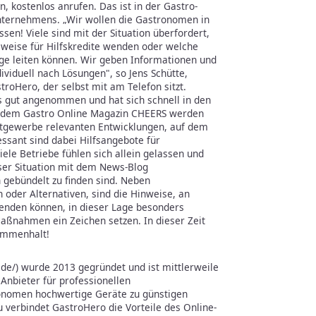
, kostenlos anrufen. Das ist in der Gastro-
Unternehmens. „Wir wollen die Gastronomen in
assen! Viele sind mit der Situation überfordert,
lsweise für Hilfskredite wenden oder welche
e leiten können. Wir geben Informationen und
ividuell nach Lösungen", so Jens Schütte,
roHero, der selbst mit am Telefon sitzt.
s gut angenommen und hat sich schnell in den
 dem Gastro Online Magazin CHEERS werden
tgewerbe relevanten Entwicklungen, auf dem
ssant sind dabei Hilfsangebote für
le Betriebe fühlen sich allein gelassen und
eser Situation mit dem News-Blog
n gebündelt zu finden sind. Neben
 oder Alternativen, sind die Hinweise, an
wenden können, in dieser Lage besonders
Maßnahmen ein Zeichen setzen. In dieser Zeit
sammenhalt!
de/) wurde 2013 gegründet und ist mittlerweile
Anbieter für professionellen
ronomen hochwertige Geräte zu günstigen
u verbindet GastroHero die Vorteile des Online-