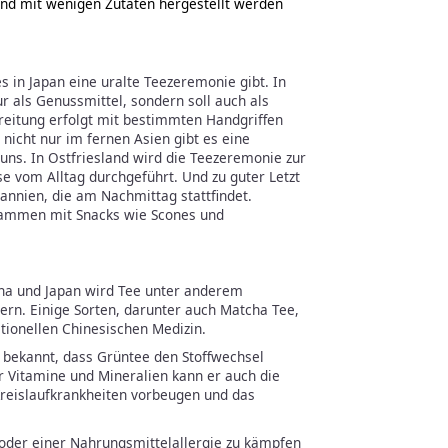
und mit wenigen Zutaten hergestellt werden
 in Japan eine uralte Teezeremonie gibt. In
ur als Genussmittel, sondern soll auch als
reitung erfolgt mit bestimmten Handgriffen
nicht nur im fernen Asien gibt es eine
uns. In Ostfriesland wird die Teezeremonie zur
 vom Alltag durchgeführt. Und zu guter Letzt
tannien, die am Nachmittag stattfindet.
sammen mit Snacks wie Scones und
ina und Japan wird Tee unter anderem
ern. Einige Sorten, darunter auch Matcha Tee,
itionellen Chinesischen Medizin.
n bekannt, dass Grüntee den Stoffwechsel
 Vitamine und Mineralien kann er auch die
Kreislaufkrankheiten vorbeugen und das
oder einer Nahrungsmittelallergie zu kämpfen