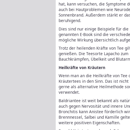
hat, kann versuchen, die Symptome d
auch bei Hautproblemen wie Neuroder
Sonnenbrand. Außerdem stärkt er da
beruhigend.
Dies sind nur einige Beispiele für di
genannten E-Book sind die verschiede
mögliche Wirkung übersichtlich aufgel
Trotz der heilenden Kräfte von Tee gi
genießen. Die Teesorte Lapacho zum B
Bauchkrämpfen, Übelkeit und Blutarm
Heilkräfte von Kräutern
Wenn man an die Heilkräfte von Tee 
Kräutertees in den Sinn. Das ist nich
gerne als alternative Heilmethode so
verwendet.
Baldriantee ist weit bekannt als natü
auch gegen Nervosität und innere Unr
Bronchitis kann Anistee förderlich w
Brennnessel, Salbei und Kamille gel
weitere positiven Eigenschaften.