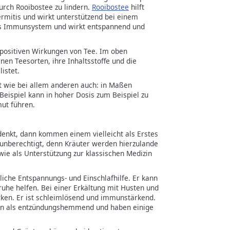
urch Rooibostee zu lindern.
Rooibostee
hilft
mitis und wirkt unterstützend bei einem
s Immunsystem und wirkt entspannend und
e positiven Wirkungen von Tee. Im oben
nen Teesorten, ihre Inhaltsstoffe und die
istet.
lt wie bei allem anderen auch: in Maßen
eispiel kann in hoher Dosis zum Beispiel zu
ut führen.
denkt, dann kommen einem vielleicht als Erstes
t unberechtigt, denn Kräuter werden hierzulande
wie als Unterstützung zur klassischen Medizin
rliche Entspannungs- und Einschlafhilfe. Er kann
uhe helfen. Bei einer Erkältung mit Husten und
irken. Er ist schleimlösend und immunstärkend.
ten als entzündungshemmend und haben einige