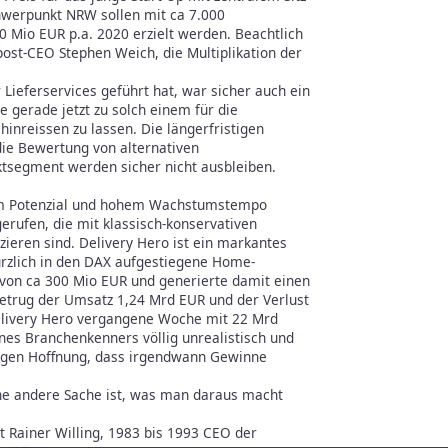
hwerpunkt NRW sollen mit ca 7.000
0 Mio EUR p.a. 2020 erzielt werden. Beachtlich
ost-CEO Stephen Weich, die Multiplikation der
Lieferservices geführt hat, war sicher auch ein
 gerade jetzt zu solch einem für die
inreissen zu lassen. Die längerfristigen
die Bewertung von alternativen
tsegment werden sicher nicht ausbleiben.
em Potenzial und hohem Wachstumstempo
ufen, die mit klassisch-konservativen
zieren sind. Delivery Hero ist ein markantes
kürzlich in den DAX aufgestiegene Home-
von ca 300 Mio EUR und generierte damit einen
betrug der Umsatz 1,24 Mrd EUR und der Verlust
elivery Hero vergangene Woche mit 22 Mrd
ines Branchenkenners völlig unrealistisch und
r vagen Hoffnung, dass irgendwann Gewinne
Eine andere Sache ist, was man daraus macht
t Rainer Willing, 1983 bis 1993 CEO der