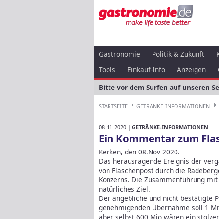
Gastronomie
Politik & Zukunft
Tools
Einkauf-Info
Anzeigen
Bitte vor dem Surfen auf unseren S
STARTSEITE
GETRÄNKE-INFORMATIONEN
08-11-2020 |
GETRÄNKE-INFORMATIONEN
Ein Kommentar zum Fla
Kerken, den 08.Nov 2020.
Das herausragende Ereignis der ver
von Flaschenpost durch die Radeberg
Konzerns. Die Zusammenführung mit D
natürliches Ziel.
Der angebliche und nicht bestätigte 
genehmigenden Übernahme soll 1 Mrd 
aber selbst 600 Mio wären ein stolzer