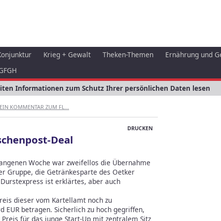
Konjunktur
Krieg + Gewalt
Theken-Themen
Ernährung und G
GFGH
eiten Informationen zum Schutz Ihrer persönlichen Daten lesen
EIN KOMMENTAR ZUM FL...
DRUCKEN
schenpost-Deal
gangenen Woche war zweifellos die Übernahme
er Gruppe, die Getränkesparte des Oetker
urstexpress ist erklärtes, aber auch
Preis dieser vom Kartellamt noch zu
EUR betragen. Sicherlich zu hoch gegriffen,
 Preis für das junge Start-Up mit zentralem Sitz