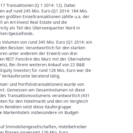
17 Transaktionen (Q 1 2014: 12). Dabei
en auf rund 245 Mio. Euro (Q1 2014: 184 Mio.
den größten Einzeltransaktionen zählte u.a. der
l an Art-Invest Real Estate und die
ity als Teil des Überseequartier Nord in
ien-Spezialfonds.
m Volumen von rund 345 Mio. Euro (Q1 2014: ein
 den Besitzer. Verantwortlich für den starken
aren unter anderem der Erwerb von drei
chen REIT Foncière des Murs mit der Übernahme
tels). Bei ihrem weiteren Ankauf von 22 B&B
 Equity Investor) für rund 128 Mio. Euro war die
f Verkäuferseite beratend tätig.
inzel- und Portfoliotransaktionen) wurde von
führt. Gemessen am Gesamtvolumen ist diese
 des Transaktionsvolumens verantwortlich (431
chten für den Hotelmarkt und den im Vergleich
n Renditen setzt diese Käufergruppe
te Markenhotels insbesondere im Budget-
 auf Immobiliengesellschaften, Hotelbetreiber
i flossen insgesamt 126 Mio. Euro.