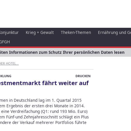
Konjunktur
Krieg + Gewalt
Theken-Themen
Ernährung und G
GFGH
eiten Informationen zum Schutz Ihrer persönlichen Daten lesen
HER HOTEL...
CKLUNG
DRUCKEN
estmentmarkt fährt weiter auf
umen in Deutschland lag im 1. Quartal 2015
em Ergebnis der ersten drei Monate in 2014.
 eine Verdreifachung (Q1: rund 193 Mio. Euro)
em Fünf-und Zehnjahresschnitt schlägt ein Plus
ndere der Verkauf mehrerer Portfolios führte