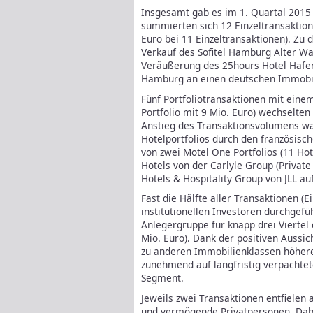
Insgesamt gab es im 1. Quartal 2015 
summierten sich 12 Einzeltransaktion
Euro bei 11 Einzeltransaktionen). Zu 
Verkauf des Sofitel Hamburg Alter Wal
Veräußerung des 25hours Hotel Hafenc
Hamburg an einen deutschen Immobil
Fünf Portfoliotransaktionen mit eine
Portfolio mit 9 Mio. Euro) wechselten
Anstieg des Transaktionsvolumens w
Hotelportfolios durch den französis
von zwei Motel One Portfolios (11 Ho
Hotels von der Carlyle Group (Private
Hotels & Hospitality Group von JLL au
Fast die Hälfte aller Transaktionen (E
institutionellen Investoren durchge
Anlegergruppe für knapp drei Viertel
Mio. Euro). Dank der positiven Aussi
zu anderen Immobilienklassen höhere
zunehmend auf langfristig verpachte
Segment.
Jeweils zwei Transaktionen entfielen
und vermögende Privatpersonen. Dabe