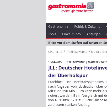
Gastronomie
Politik & Zukunft
Tools
Einkauf-Info
Anzeigen
Bitte vor dem Surfen auf unseren S
STARTSEITE
HOTELGEWERBE
JLL: DEUTSC
13-04-2015 |
HOTELGEWERBE
|
MARKTENTWI
JLL: Deutscher Hotelinv
der Überholspur
Frankfurt - Das Hoteltransaktionsvol
nach Angaben von JLL deutlich über d
Mit rund 590 Mio. Euro kann mehr als
notiert werden. Beim Vergleich mit d
von 48 % bzw. 52 % zu Buche. Insbeso
zu diesem starken Anstieg.