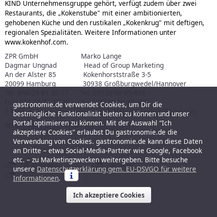
KIND Unternehmensgruppe gehört, verfügt zudem über zwei
Restaurants, die „Kokenstube" mit einer ambitionierten,
gehobenen Küche und den rustikalen „Kokenkrug" mit deftigen,
regionalen Spezialitäten. Weitere Informationen unter
www.kokenhof.com.
ZPR GmbH Marko Lange
Dagmar Ungnad Head of Group Marketing
An der Alster 85 Kokenhorststraße 3-5
20099 Hamburg 30938 Großburgwedel/Hannover
Tel: 040-29 81 35-17 Tel: 05139-80 85-453
Fax: 040-29 81 35-29 Fax: 05139-80 85-409
gastronomie.de verwendet Cookies, um Dir die
E-Mail:
dagmar.ungnad@z-pr.de
E-Mail:
marketing@kind.com
bestmögliche Funktionalität bieten zu können und unser
Portal optimieren zu können. Mit der Auswahl “Ich
Web:
www.z-pr.de
Web :
www.kind.com
akzeptiere Cookies” erlaubst Du gastronomie.de die
Verwendung von Cookies. gastronomie.de kann diese Daten
an Dritte – etwa Social-Media-Partner wie Google, Facebook
etc. – zu Marketingzwecken weitergeben. Bitte besuche
unsere
Datenschutzerklärung gem. EU-DSVGO für weitere
Informationen
.
Ich akzeptiere Cookies