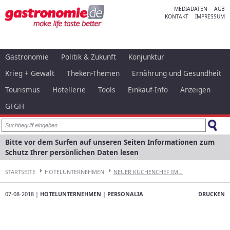
MEDIADATEN
AGB
KONTAKT
IMPRESSUM
Gastronomie
Politik & Zukunft
Konjunktur
Krieg + Gewalt
Theken-Themen
Ernährung und Gesundheit
Tourismus
Hotellerie
Tools
Einkauf-Info
Anzeigen
GFGH
Bitte vor dem Surfen auf unseren Seiten Informationen zum
Schutz Ihrer persönlichen Daten lesen
STARTSEITE
HOTELUNTERNEHMEN
NEUER KÜCHENCHEF IM...
07-08-2018 |
HOTELUNTERNEHMEN
|
PERSONALIA
DRUCKEN