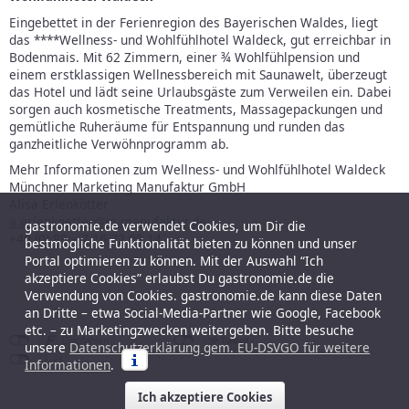
Eingebettet in der Ferienregion des Bayerischen Waldes, liegt
das ****Wellness- und Wohlfühlhotel Waldeck, gut erreichbar in
Bodenmais. Mit 62 Zimmern, einer ¾ Wohlfühlpension und
einem erstklassigen Wellnessbereich mit Saunawelt, überzeugt
das Hotel und lädt seine Urlaubsgäste zum Verweilen ein. Dabei
sorgen auch kosmetische Treatments, Massagepackungen und
gemütliche Ruheräume für Entspannung und runden das
ganzheitliche Verwöhnprogramm ab.
Mehr Informationen zum Wellness- und Wohlfühlhotel Waldeck
Münchner Marketing Manufaktur GmbH
Alisa Erlenkötter
a.erlenkoetter@m-manufaktur.de
gastronomie.de verwendet Cookies, um Dir die
+49 (0) 89 – 7 16 72 00 14
bestmögliche Funktionalität bieten zu können und unser
Portal optimieren zu können. Mit der Auswahl “Ich
akzeptiere Cookies” erlaubst Du gastronomie.de die
Verwendung von Cookies. gastronomie.de kann diese Daten
an Dritte – etwa Social-Media-Partner wie Google, Facebook
etc. – zu Marketingzwecken weitergeben. Bitte besuche
unsere
Datenschutzerklärung gem. EU-DSVGO für weitere
Informationen
.
Ich akzeptiere Cookies