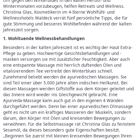
Um gegen den Winterblues in den kalten Herbst- und
Wintermonaten vorzubeugen, helfen Retreats und Wellness.
Christina Glas, Kosmetikerin im 4-Sterne Wohlfühl- und
Wellnesshotels Waldeck verrät fünf persönliche Tipps, die für
gute Stimmung und besseres Wohlbefinden während der kalten
Jahreszeit sorgen.
1. Wohltuende Wellnessbehandlungen
Besonders in der kalten Jahreszeit ist es wichtig der Haut Extra-
Pflege zu geben. Hochwertige Gesichtsbehandlungen und -
masken versorgen sie mit zusätzlicher Feuchtigkeit. Aber auch
eine entspannte Massage mit herrlich duftenden Ölen und
vitalisierendem Tee vertreibt den Winterblues schnell.
Zunehmend beliebt werden die ayurvedischen Massagen. Sie
sind Teil einer über 5.000 Jahre alten indischen Heilkunst. Bei
diesen Massagen werden Giftstoffe aus dem Körper geleitet und
das Innere wird wieder ins Gleichgewicht gebracht. Eine
Ayurveda-Massage kann auch gut in den eigenen 4 Wänden
durchgeführt werden. Denn bei einer ayurvedischen Ölmassage
geht es nicht um ein kräftiges Massieren der Muskeln, sondern
darum, den Körper mit Ölen und kreisenden Bewegungen zu
verwöhnen. Für die Selbstmassage rät Christina Glas zu feinstem
Sesamöl, da dieses besonders gute Eigenschaften besitzt.
„Beginnen Sie zuerst mit kleinen kreisenden Bewegungen Ihren