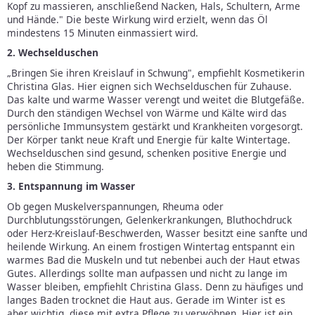
Kopf zu massieren, anschließend Nacken, Hals, Schultern, Arme
und Hände." Die beste Wirkung wird erzielt, wenn das Öl
mindestens 15 Minuten einmassiert wird.
2. Wechselduschen
„Bringen Sie ihren Kreislauf in Schwung", empfiehlt Kosmetikerin
Christina Glas. Hier eignen sich Wechselduschen für Zuhause.
Das kalte und warme Wasser verengt und weitet die Blutgefäße.
Durch den ständigen Wechsel von Wärme und Kälte wird das
persönliche Immunsystem gestärkt und Krankheiten vorgesorgt.
Der Körper tankt neue Kraft und Energie für kalte Wintertage.
Wechselduschen sind gesund, schenken positive Energie und
heben die Stimmung.
3. Entspannung im Wasser
Ob gegen Muskelverspannungen, Rheuma oder
Durchblutungsstörungen, Gelenkerkrankungen, Bluthochdruck
oder Herz-Kreislauf-Beschwerden, Wasser besitzt eine sanfte und
heilende Wirkung. An einem frostigen Wintertag entspannt ein
warmes Bad die Muskeln und tut nebenbei auch der Haut etwas
Gutes. Allerdings sollte man aufpassen und nicht zu lange im
Wasser bleiben, empfiehlt Christina Glass. Denn zu häufiges und
langes Baden trocknet die Haut aus. Gerade im Winter ist es
aber wichtig, diese mit extra Pflege zu verwöhnen. Hier ist ein