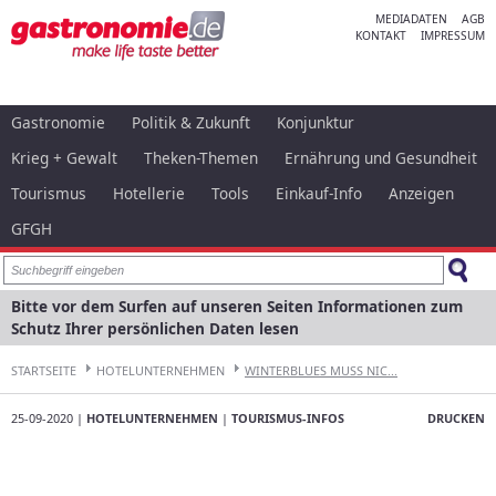
MEDIADATEN
AGB
KONTAKT
IMPRESSUM
Gastronomie
Politik & Zukunft
Konjunktur
Krieg + Gewalt
Theken-Themen
Ernährung und Gesundheit
Tourismus
Hotellerie
Tools
Einkauf-Info
Anzeigen
GFGH
Bitte vor dem Surfen auf unseren Seiten Informationen zum
Schutz Ihrer persönlichen Daten lesen
STARTSEITE
HOTELUNTERNEHMEN
WINTERBLUES MUSS NIC...
25-09-2020 |
HOTELUNTERNEHMEN
|
TOURISMUS-INFOS
DRUCKEN