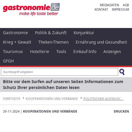
MEDIADATEN
AGB
KONTAKT
IMPRESSUM
Gastronomie
Politik & Zukunft
Konjunktur
Krieg + Gewalt
Theken-Themen
Ernährung und Gesundheit
Tourismus
Hotellerie
Tools
Einkauf-Info
Anzeigen
GFGH
Bitte vor dem Surfen auf unseren Seiten Informationen zum
Schutz Ihrer persönlichen Daten lesen
STARTSEITE
KOOPERATIONEN UND VERBÄNDE
POLITISCHER AUSTAUSC...
29-11-2024 |
KOOPERATIONEN UND VERBÄNDE
DRUCKEN