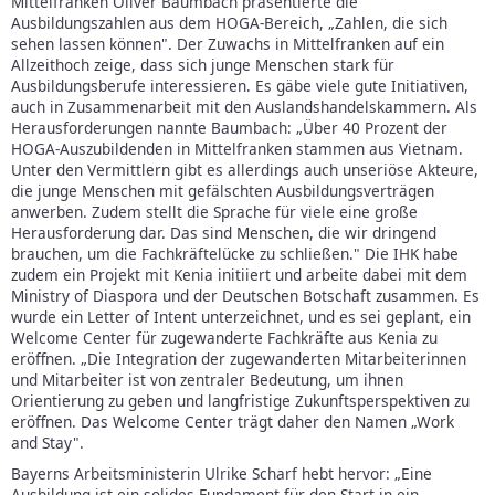
Mittelfranken Oliver Baumbach präsentierte die
Ausbildungszahlen aus dem HOGA-Bereich, „Zahlen, die sich
sehen lassen können". Der Zuwachs in Mittelfranken auf ein
Allzeithoch zeige, dass sich junge Menschen stark für
Ausbildungsberufe interessieren. Es gäbe viele gute Initiativen,
auch in Zusammenarbeit mit den Auslandshandelskammern. Als
Herausforderungen nannte Baumbach: „Über 40 Prozent der
HOGA-Auszubildenden in Mittelfranken stammen aus Vietnam.
Unter den Vermittlern gibt es allerdings auch unseriöse Akteure,
die junge Menschen mit gefälschten Ausbildungsverträgen
anwerben. Zudem stellt die Sprache für viele eine große
Herausforderung dar. Das sind Menschen, die wir dringend
brauchen, um die Fachkräftelücke zu schließen." Die IHK habe
zudem ein Projekt mit Kenia initiiert und arbeite dabei mit dem
Ministry of Diaspora und der Deutschen Botschaft zusammen. Es
wurde ein Letter of Intent unterzeichnet, und es sei geplant, ein
Welcome Center für zugewanderte Fachkräfte aus Kenia zu
eröffnen. „Die Integration der zugewanderten Mitarbeiterinnen
und Mitarbeiter ist von zentraler Bedeutung, um ihnen
Orientierung zu geben und langfristige Zukunftsperspektiven zu
eröffnen. Das Welcome Center trägt daher den Namen „Work
and Stay".
Bayerns Arbeitsministerin Ulrike Scharf hebt hervor: „Eine
Ausbildung ist ein solides Fundament für den Start in ein