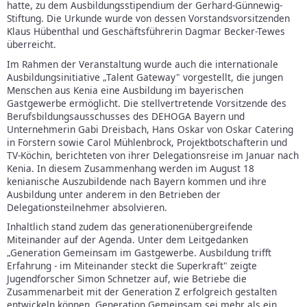
hatte, zu dem Ausbildungsstipendium der Gerhard-Günnewig-
Stiftung. Die Urkunde wurde von dessen Vorstandsvorsitzenden
Klaus Hübenthal und Geschäftsführerin Dagmar Becker-Tewes
überreicht.
Im Rahmen der Veranstaltung wurde auch die internationale
Ausbildungsinitiative „Talent Gateway" vorgestellt, die jungen
Menschen aus Kenia eine Ausbildung im bayerischen
Gastgewerbe ermöglicht. Die stellvertretende Vorsitzende des
Berufsbildungsausschusses des DEHOGA Bayern und
Unternehmerin Gabi Dreisbach, Hans Oskar von Oskar Catering
in Forstern sowie Carol Mühlenbrock, Projektbotschafterin und
TV-Köchin, berichteten von ihrer Delegationsreise im Januar nach
Kenia. In diesem Zusammenhang werden im August 18
kenianische Auszubildende nach Bayern kommen und ihre
Ausbildung unter anderem in den Betrieben der
Delegationsteilnehmer absolvieren.
Inhaltlich stand zudem das generationenübergreifende
Miteinander auf der Agenda. Unter dem Leitgedanken
„Generation Gemeinsam im Gastgewerbe. Ausbildung trifft
Erfahrung - im Miteinander steckt die Superkraft" zeigte
Jugendforscher Simon Schnetzer auf, wie Betriebe die
Zusammenarbeit mit der Generation Z erfolgreich gestalten
entwickeln können. Generation Gemeinsam sei mehr als ein