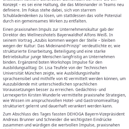
Konzept – es sei eine Haltung, die das Miteinander in Teams neu
definiere. Im Fokus stehe dabei, sich von starrem
Schubladendenken zu lösen, um stattdessen das volle Potenzial
durch ein gemeinsames Wirken zu entfalten.
Einen praxisnahen Impuls zur Unternehmenskultur gab der
Direktor des Wellnesshotels Bayerwaldhof Alfons Weiß. In
seinem Vortrag „Azubis kommen wegen der Stelle – bleiben
wegen der Kultur: Das Mideinand-Prinzip" verdeutlichte er, wie
strukturierte Einarbeitung, Beteiligung und eine starke
Betriebskultur junge Menschen langfristig an Unternehmen
binden. Ergänzend boten Workshops Impulse für den
Ausbildungsalltag: Dr. Lisa Teufele von der Technischen
Universität München zeigte, wie Ausbildungsinhalte
sprachsensibel und mithilfe von KI vermittelt werden können, um
Auszubildende mit unterschiedlichen sprachlichen
Voraussetzungen besser zu erreichen. Gedächtnis- und
Lernexpertin Kirsten Wunderle vermittelte praxisnahe Strategien,
wie Wissen im anspruchsvollen Hotel- und Gastronomiealltag
strukturiert gelernt und dauerhaft verankert werden kann.
Zum Abschluss des Tages fassten DEHOGA Bayern-Vizepräsident
Andreas Brunner und Schneider die wichtigsten Eindrücke
zusammen und würdigen die wertvollen Impulse, praxisnahen