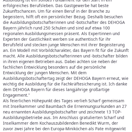
erfolgreiches Berufsleben. Das Gastgewerbe hat beste
Zukunftschancen. Um für einen Beruf in der Branche zu
begeistern, hilft oft ein persönlicher Bezug. Deshalb besuchen
die Ausbildungsbotschafterinnen und -botschafter des DEHOGA
Bayern jährlich rund 250 Schulen und sind auf etwa 100
regionalen Ausbildungsmessen präsent. Als Expertinnen und
Experten der Gastlichkeit werben sie authentisch für ihr
Berufsfeld und stecken junge Menschen mit ihrer Begeisterung
an. Ein Modell mit Vorbildcharakter, das Bayern fit für die Zukunft
macht. Alle Ausbildungsbotschafterinnen und -botschafter bilden
in ihren eigenen Betrieben aus. Dabei achten sie neben der
fachlichen Entwicklung besonders auf die persönliche
Entwicklung der jungen Menschen. Mit dem
Ausbildungsbotschaftertag zeigt der DEHOGA Bayern erneut, wie
wichtig die Ausbildung für die Fachkräftesicherung ist. Ich danke
dem DEHOGA Bayern für dieses langjährige großartige
Engagement."
Als feierlichen Höhepunkt des Tages verlieh Scharf gemeinsam
mit Inselkammer und Baumbach die Ernennungsurkunden an 27
neu ernannten Ausbildungsbotschafter und zeichnete 13 TOP-
Ausbildungsbetriebe aus. Im Anschluss gratulierten Scharf und
Inselkammer dem Kochauszubildenden Benedikt Wurm, der
zuvor zwei Jahre bei den Europa-Miniköchen als Pate mitgewirkt