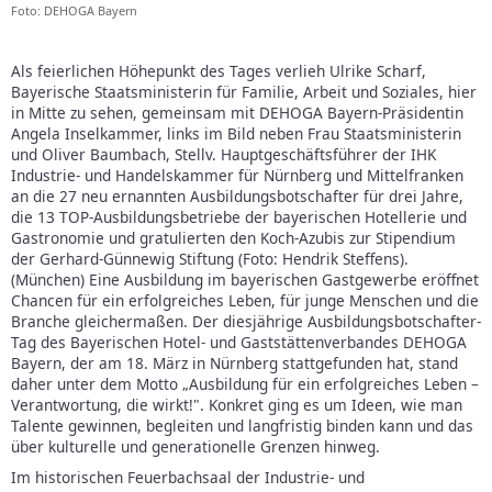
Foto: DEHOGA Bayern
Als feierlichen Höhepunkt des Tages verlieh Ulrike Scharf,
Bayerische Staatsministerin für Familie, Arbeit und Soziales, hier
in Mitte zu sehen, gemeinsam mit DEHOGA Bayern-Präsidentin
Angela Inselkammer, links im Bild neben Frau Staatsministerin
und Oliver Baumbach, Stellv. Hauptgeschäftsführer der IHK
Industrie- und Handelskammer für Nürnberg und Mittelfranken
an die 27 neu ernannten Ausbildungsbotschafter für drei Jahre,
die 13 TOP-Ausbildungsbetriebe der bayerischen Hotellerie und
Gastronomie und gratulierten den Koch-Azubis zur Stipendium
der Gerhard-Günnewig Stiftung (Foto: Hendrik Steffens).
(München) Eine Ausbildung im bayerischen Gastgewerbe eröffnet
Chancen für ein erfolgreiches Leben, für junge Menschen und die
Branche gleichermaßen. Der diesjährige Ausbildungsbotschafter-
Tag des Bayerischen Hotel- und Gaststättenverbandes DEHOGA
Bayern, der am 18. März in Nürnberg stattgefunden hat, stand
daher unter dem Motto „Ausbildung für ein erfolgreiches Leben –
Verantwortung, die wirkt!". Konkret ging es um Ideen, wie man
Talente gewinnen, begleiten und langfristig binden kann und das
über kulturelle und generationelle Grenzen hinweg.
Im historischen Feuerbachsaal der Industrie- und