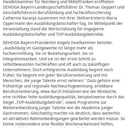
Handelskammer für Nürnberg und Mittelfranken eröffneten
DEHOGA Bayern-Landesgeschäftsführer Dr. Thomas Geppert und
Geschäftsführerin Berufsbildung und Fachkräftesicherung
Catherine Karanja zusammen mit ihrer Stellvertreterin Maria
Oppermann den Ausbildungsbotschafter-Tag. Im Mittelpunkt der
Veranstaltung stand die Wertschätzung für engagierte
Ausbildungsbotschafter und TOP-Ausbildungsbetriebe.
DEHOGA Bayern-Präsidentin Angela Inselkammer betonte:
„Ausbildung im Gastgewerbe ist längst mehr als
Fachvermittlung. Sie ist Beziehungsarbeit. Sie ist
Integrationsarbeit. Und sie ist der erste Schritt zu
selbstbewussten Fachkräften und oft auch zu zukünftigen
Unternehmern. Doch erfolgreiche Ausbildung beginnt noch
früher. Sie beginnt mit guter Berufsorientierung und mit
Menschen, die junge Talente ernst nehmen." Dazu gehöre eine
frühzeitige und regionale Nachwuchsgewinnung, erlebbare
Berufsorientierung, etwa durch Initiativen wie die Miniköche,
eine sichtbar hohe Ausbildungsqualität, beispielsweise durch das
Siegel „TOP-Ausbildungsbetrieb", sowie Programme zur
Weiterentwicklung junger Talente wie die Akademie Junger
Gastronomen. Gleichzeitig machte sie deutlich, dass weiterhin
an attraktiven Rahmenbedingungen gearbeitet werden müsse. So
könne insbesondere eine flexible Wochenarbeitszeit helfen,