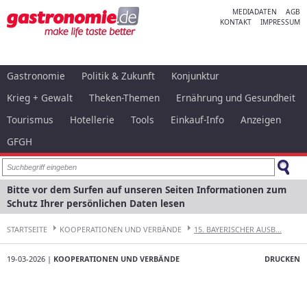
MEDIADATEN
AGB
KONTAKT
IMPRESSUM
Gastronomie
Politik & Zukunft
Konjunktur
Krieg + Gewalt
Theken-Themen
Ernährung und Gesundheit
Tourismus
Hotellerie
Tools
Einkauf-Info
Anzeigen
GFGH
Bitte vor dem Surfen auf unseren Seiten Informationen zum
Schutz Ihrer persönlichen Daten lesen
STARTSEITE
KOOPERATIONEN UND VERBÄNDE
15. BAYERISCHER AUSB...
19-03-2026 |
KOOPERATIONEN UND VERBÄNDE
DRUCKEN