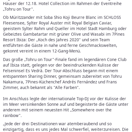
Häuser der 12.18. Hotel Collection im Rahmen der Eventreihe
„Tohru on Tour".
Ob Müritzzander mit Soba Shio Koji Beurre Blanc im SCHLOSS
Fleesensee, Sylter Royal Auster mit Royal Belgian Caviar,
geeistem Sylter Rahm und Queller im Hotel Stadt Hamburg oder
Gebeiztes Gambatartar mit grüner Olive und Wasabi im 7Pines
Resort Ibiza: Der „Koch des Jahres 2020" und sein Team
entführten die Gäste in nahe und ferne Geschmackswelten,
gekonnt vereint in einem 12-Gang-Menü.
Das große „Tohru on Tour"-Finale fand im legendären Cone Club
auf Ibiza statt, gelegen vor der beeindruckenden Kulisse der
Felseninsel Es Vedrà. Der Tour-Abschluss begann mit einem
entspannten Sharing Dinner, gemeinsam zubereitet von Tohru
Nakamura, 7Pines-Küchenchef Andrés Fernández und Frans
Zimmer, auch bekannt als "Alle Farben".
Im Anschluss legte der internationale Top-DJ vor der Kulisse der
im Meer versinkenden Sonne auf und begeisterte die Gäste unter
anderem mit seinem neuesten Hit „Somewhere over the
rainbow".
„Jede der drei Destinationen war atemberaubend und so
einzigartig, dass es uns jedes Mal schwerfiel, weiterzureisen. Die