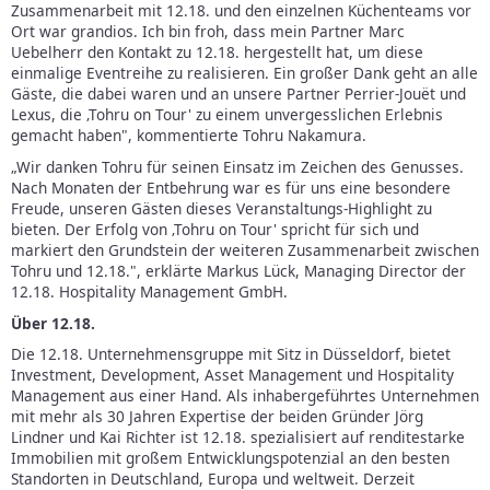
Zusammenarbeit mit 12.18. und den einzelnen Küchenteams vor
Ort war grandios. Ich bin froh, dass mein Partner Marc
Uebelherr den Kontakt zu 12.18. hergestellt hat, um diese
einmalige Eventreihe zu realisieren. Ein großer Dank geht an alle
Gäste, die dabei waren und an unsere Partner Perrier-Jouët und
Lexus, die ‚Tohru on Tour' zu einem unvergesslichen Erlebnis
gemacht haben", kommentierte Tohru Nakamura.
„Wir danken Tohru für seinen Einsatz im Zeichen des Genusses.
Nach Monaten der Entbehrung war es für uns eine besondere
Freude, unseren Gästen dieses Veranstaltungs-Highlight zu
bieten. Der Erfolg von ‚Tohru on Tour' spricht für sich und
markiert den Grundstein der weiteren Zusammenarbeit zwischen
Tohru und 12.18.", erklärte Markus Lück, Managing Director der
12.18. Hospitality Management GmbH.
Über 12.18.
Die 12.18. Unternehmensgruppe mit Sitz in Düsseldorf, bietet
Investment, Development, Asset Management und Hospitality
Management aus einer Hand. Als inhabergeführtes Unternehmen
mit mehr als 30 Jahren Expertise der beiden Gründer Jörg
Lindner und Kai Richter ist 12.18. spezialisiert auf renditestarke
Immobilien mit großem Entwicklungspotenzial an den besten
Standorten in Deutschland, Europa und weltweit. Derzeit