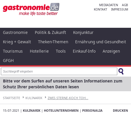
MEDIADATEN
AGB
KONTAKT
IMPRESSUM
Gastronomie
Politik & Zukunft
Konjunktur
Krieg + Gewalt
Theken-Themen
Ernährung und Gesundheit
Tourismus
Hotellerie
Tools
Einkauf-Info
Anzeigen
GFGH
Bitte vor dem Surfen auf unseren Seiten Informationen zum
Schutz Ihrer persönlichen Daten lesen
STARTSEITE
KULINARIK
ZWEI-STERNE-KOCH TOH...
15-07-2021 |
KULINARIK
|
HOTELUNTERNEHMEN
|
PERSONALIA
DRUCKEN