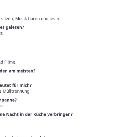
itzen, Musik hören und lesen.
tes gelesen?
r.
d Filme.
nden am meisten?
eutet für mich?
e Mülltrennung.
enpanne?
us.
ne Nacht in der Küche verbringen?