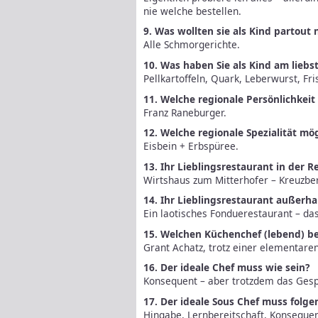
nie welche bestellen.
9. Was wollten sie als Kind partout 
Alle Schmorgerichte.
10. Was haben Sie als Kind am lieb
Pellkartoffeln, Quark, Leberwurst, F
11. Welche regionale Persönlichkei
Franz Raneburger.
12. Welche regionale Spezialität mö
Eisbein + Erbspüree.
13. Ihr Lieblingsrestaurant in der R
Wirtshaus zum Mitterhofer – Kreuzbe
14. Ihr Lieblingsrestaurant außerha
Ein laotisches Fonduerestaurant – da
15. Welchen Küchenchef (lebend) b
Grant Achatz, trotz einer elementare
16. Der ideale Chef muss wie sein?
Konsequent – aber trotzdem das Gespü
17. Der ideale Sous Chef muss folg
Hingabe, Lernbereitschaft, Konseque