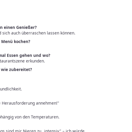
en einen Genießer?
d sich auch überraschen lassen können.
n Menü kochen?
mal Essen gehen und wo?
taurantszene erkunden.
d wie zubereitet?
undlichkeit.
ie Herausforderung annehmen!"
abhängig von den Temperaturen.
ings sind mir Nieren zu „intensiv" – ich würde