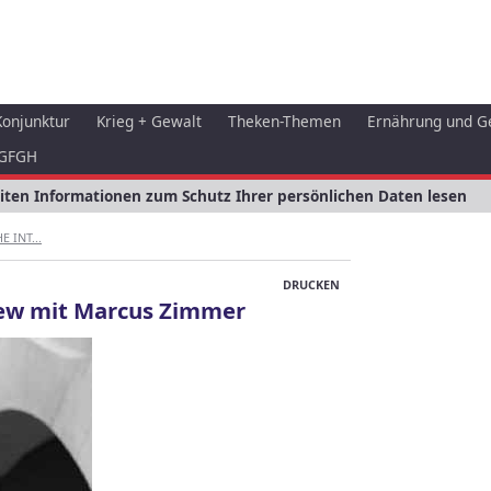
Konjunktur
Krieg + Gewalt
Theken-Themen
Ernährung und G
GFGH
eiten Informationen zum Schutz Ihrer persönlichen Daten lesen
 INT...
DRUCKEN
iew mit Marcus Zimmer