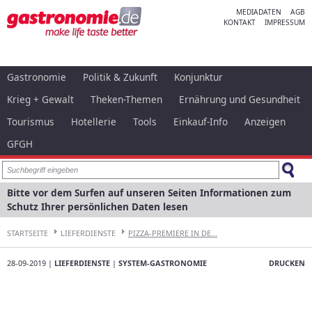
MEDIADATEN
AGB
KONTAKT
IMPRESSUM
Gastronomie
Politik & Zukunft
Konjunktur
Krieg + Gewalt
Theken-Themen
Ernährung und Gesundheit
Tourismus
Hotellerie
Tools
Einkauf-Info
Anzeigen
GFGH
Bitte vor dem Surfen auf unseren Seiten Informationen zum
Schutz Ihrer persönlichen Daten lesen
STARTSEITE
LIEFERDIENSTE
PIZZA-PREMIERE IN DE...
28-09-2019 |
LIEFERDIENSTE
|
SYSTEM-GASTRONOMIE
DRUCKEN