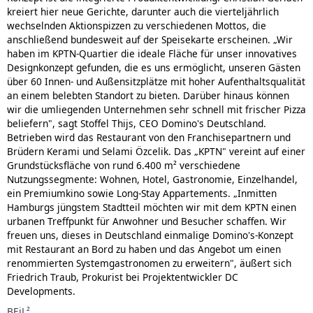
kreiert hier neue Gerichte, darunter auch die vierteljährlich
wechselnden Aktionspizzen zu verschiedenen Mottos, die
anschließend bundesweit auf der Speisekarte erscheinen. „Wir
haben im KPTN-Quartier die ideale Fläche für unser innovatives
Designkonzept gefunden, die es uns ermöglicht, unseren Gästen
über 60 Innen- und Außensitzplätze mit hoher Aufenthaltsqualität
an einem belebten Standort zu bieten. Darüber hinaus können
wir die umliegenden Unternehmen sehr schnell mit frischer Pizza
beliefern", sagt Stoffel Thijs, CEO Domino's Deutschland.
Betrieben wird das Restaurant von den Franchisepartnern und
Brüdern Kerami und Selami Özcelik. Das „KPTN" vereint auf einer
Grundstücksfläche von rund 6.400 m² verschiedene
Nutzungssegmente: Wohnen, Hotel, Gastronomie, Einzelhandel,
ein Premiumkino sowie Long-Stay Appartements. „Inmitten
Hamburgs jüngstem Stadtteil möchten wir mit dem KPTN einen
urbanen Treffpunkt für Anwohner und Besucher schaffen. Wir
freuen uns, dieses in Deutschland einmalige Domino's-Konzept
mit Restaurant an Bord zu haben und das Angebot um einen
renommierten Systemgastronomen zu erweitern", äußert sich
Friedrich Traub, Prokurist bei Projektentwickler DC
Developments.
BEiL²