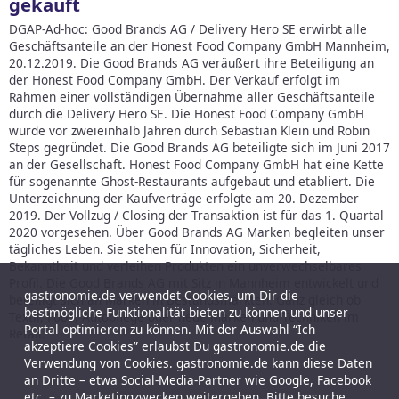
gekauft
DGAP-Ad-hoc: Good Brands AG / Delivery Hero SE erwirbt alle
Geschäftsanteile an der Honest Food Company GmbH Mannheim,
20.12.2019.
Die Good Brands AG veräußert ihre Beteiligung an
der Honest Food Company GmbH. Der Verkauf erfolgt im
Rahmen einer vollständigen Übernahme aller Geschäftsanteile
durch die Delivery Hero SE. Die Honest Food Company GmbH
wurde vor zweieinhalb Jahren durch Sebastian Klein und Robin
Steps gegründet. Die Good Brands AG beteiligte sich im Juni 2017
an der Gesellschaft. Honest Food Company GmbH hat eine Kette
für sogenannte Ghost-Restaurants aufgebaut und etabliert. Die
Unterzeichnung der Kaufverträge erfolgte am 20. Dezember
2019. Der Vollzug / Closing der Transaktion ist für das 1. Quartal
2020 vorgesehen. Über Good Brands AG Marken begleiten unser
tägliches Leben. Sie stehen für Innovation, Sicherheit,
Bekanntheit und verleihen Produkten ein unverwechselbares
Profil. Die Good Brands AG mit Sitz in Mannheim entwickelt und
gastronomie.de verwendet Cookies, um Dir die
beteiligt sich an Marken in Bestandsmärkten. Ganz gleich ob
bestmögliche Funktionalität bieten zu können und unser
Textil, Food, Autopflege oder neue Marken und Techniken im
Portal optimieren zu können. Mit der Auswahl “Ich
Retail.
akzeptiere Cookies” erlaubst Du gastronomie.de die
Verwendung von Cookies. gastronomie.de kann diese Daten
an Dritte – etwa Social-Media-Partner wie Google, Facebook
etc. – zu Marketingzwecken weitergeben. Bitte besuche