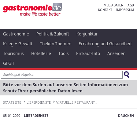
MEDIADATEN
AGB
KONTAKT
IMPRESSUM
Gastronomie
Politik & Zukunft
Konjunktur
Krieg + Gewalt
Theken-Themen
Ernährung und Gesundheit
Tourismus
Hotellerie
Tools
Einkauf-Info
Anzeigen
GFGH
Bitte vor dem Surfen auf unseren Seiten Informationen zum
Schutz Ihrer persönlichen Daten lesen
STARTSEITE
LIEFERDIENSTE
VIRTUELLE RESTAURANT...
05-01-2020 |
LIEFERDIENSTE
DRUCKEN