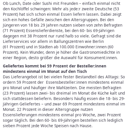
Ob Lunch, Date oder Sushi mit Freunden – einfach einmal nicht
den Kochlöffel schwingen: Mehr als jede:r zweite Deutsche (53
Prozent) hat sich schon einmal Essen liefern lassen. Dabei zeigt
sich ein hohes Gefälle zwischen den Altersgruppen. Bei den
Jüngeren von 18 bis 29 Jahren nutzen sieben von zehn Befragten
(71 Prozent) Essenslieferdienste, bei den 60- bis 69-Jährigen
dagegen mit 38 Prozent nur rund halb so viele. Gefragt sind die
Lieferservices vor allem in Ballungszentren wie Berlin
(61 Prozent) und in Städten ab 100.000 Einwohner:innen (60
Prozent). Kein Wunder, denn je höher die Gastronomiedichte in
einer Region, desto größer die Auswahl für Konsument:innen.
Geliefertes kommt bei 59 Prozent der Besteller:innen
mindestens einmal im Monat auf den Tisch
Das Lieferangebot ist bei vielen fester Bestandteil des Alltags: So
ordern 59 Prozent der Essensbesteller:innen mindestens einmal
pro Monat und häufiger ihre Mahlzeiten. Die meisten Befragten
(23 Prozent) lassen zwei- bis dreimal im Monat die Küche kalt und
sich stattdessen beliefern. Besonders häufig essen die 18- bis 29-
Jährigen Geliefertes – und zwar 69 Prozent mindestens einmal im
Monat. 22 Prozent in dieser Altersgruppe nutzen
Essenslieferungen mindestens einmal pro Woche, zwei Prozent
sogar täglich. Bei den 60- bis 69-Jährigen bestellen sich lediglich
sieben Prozent jede Woche Speisen nach Hause.