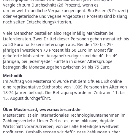
Vergleich zum Durchschnitt (26 Prozent), wenn es
um umweltfreundliche Verpackungen geht. Bio-Essen (8 Prozent)
oder vegetarische und vegane Angebote (1 Prozent) sind bislang
noch selten Entscheidungskriterien.
Viele Menschen bestellen also regelmäßig Mahlzeiten bei
Lieferdiensten. Zwei Drittel dieser Personen geben monatlich bis
zu 50 Euro für Essenslieferungen aus. Bei den 18- bis 29-
Jährigen investieren 73 Prozent bis 50 Euro im Monat für
gelieferte Mahlzeiten. Ausgabefreudiger sind die 40- bis 49-
Jährigen, bei jedem/jeder Fünften in dieser Altersgruppe
betragen die Monatsausgaben zwischen 51 bis 75 Euro.
Methodik
Im Auftrag von Mastercard wurde mit dem GfK eBUS® online
eine repräsentative Stichprobe von 1.009 Personen im Alter von
18-74 Jahren befragt. Die Befragung wurde im Zeitraum 11. bis
15. August durchgeführt.
Über Mastercard, www.mastercard.de
Mastercard ist ein internationales Technologieunternehmen im
Zahlungsverkehr. Unser Ziel ist es, eine inklusive, digitale
Wirtschaft voranzutreiben, von der alle Beteiligten weltweit
profitieren. Deshalb sorgen wir dafür, dass Zahlungen sicher,