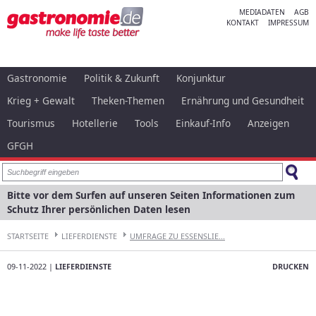
MEDIADATEN
AGB
KONTAKT
IMPRESSUM
Gastronomie
Politik & Zukunft
Konjunktur
Krieg + Gewalt
Theken-Themen
Ernährung und Gesundheit
Tourismus
Hotellerie
Tools
Einkauf-Info
Anzeigen
GFGH
Bitte vor dem Surfen auf unseren Seiten Informationen zum
Schutz Ihrer persönlichen Daten lesen
STARTSEITE
LIEFERDIENSTE
UMFRAGE ZU ESSENSLIE...
09-11-2022 |
LIEFERDIENSTE
DRUCKEN