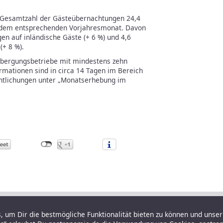
Gesamtzahl der Gästeübernachtungen 24,4
r dem entsprechenden Vorjahresmonat. Davon
en auf inländische Gäste (+ 6 %) und 4,6
(+ 8 %).
rbergungsbetriebe mit mindestens zehn
ormationen sind in circa 14 Tagen im Bereich
entlichungen unter „Monatserhebung im
 um Dir die bestmögliche Funktionalität bieten zu können und unser 