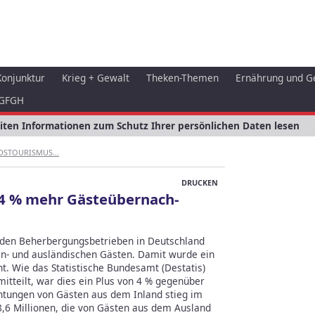
Konjunktur
Krieg + Gewalt
Theken-Themen
Ernährung und G
GFGH
eiten Informationen zum Schutz Ihrer persönlichen Daten lesen
S­TOURIS­MUS...
DRUCKEN
 4 % mehr Gäste­über­nach­
 den Beherbergungsbetrieben in Deutschland
in- und ausländischen Gästen. Damit wurde ein
t. Wie das Statistische Bundesamt (Destatis)
itteilt, war dies ein Plus von 4 % gegenüber
htungen von Gästen aus dem Inland stieg im
,6 Millionen, die von Gästen aus dem Ausland