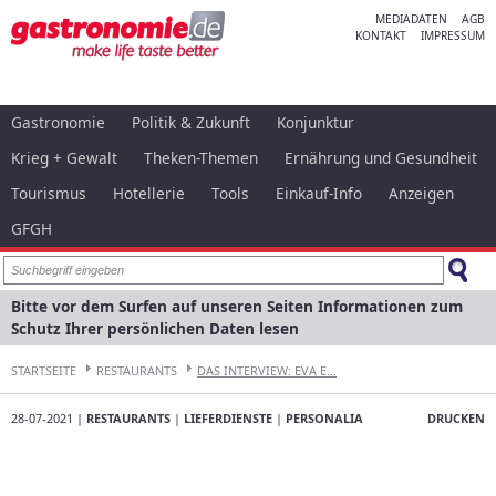
MEDIADATEN
AGB
KONTAKT
IMPRESSUM
Gastronomie
Politik & Zukunft
Konjunktur
Krieg + Gewalt
Theken-Themen
Ernährung und Gesundheit
Tourismus
Hotellerie
Tools
Einkauf-Info
Anzeigen
GFGH
Bitte vor dem Surfen auf unseren Seiten Informationen zum
Schutz Ihrer persönlichen Daten lesen
STARTSEITE
RESTAURANTS
DAS INTERVIEW: EVA E...
28-07-2021 |
RESTAURANTS
|
LIEFERDIENSTE
|
PERSONALIA
DRUCKEN