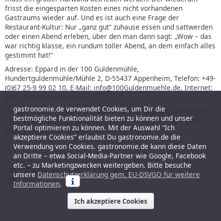
frisst die eingesparten Kosten eines nicht vorhandenen
Gastraums wieder auf. Und es ist auch eine Frage der
Restaurant-Kultur: Nur „ganz gut“ zuhause essen und sattwerden
oder einen Abend erleben, über den man dann sagt: „Wow – das
war richtig klasse, ein rundum toller Abend, an dem einfach alles
gestimmt hat!“
Adresse: Eppard in der 100 Guldenmühle,
Hundertguldenmühle/Mühle 2, D-55437 Appenheim, Telefon: +49-
(0)67 25-9 99 02 10, E-Mail: info@100Guldenmuehle.de, Internet:
www.100guldenmuehle.de
gastronomie.de verwendet Cookies, um Dir die
Pressekontakt: PR-Agentur max.PR, Sabine Dächert, Am Riedfeld
bestmögliche Funktionalität bieten zu können und unser
10, D-82229 Seefeld, Telefon: +49-(0)81 52-9 17 44 16, E-Mail:
Portal optimieren zu können. Mit der Auswahl “Ich
daechert@max-pr.eu
, Internet: max-pr.eu
akzeptiere Cookies” erlaubst Du gastronomie.de die
Verwendung von Cookies. gastronomie.de kann diese Daten
an Dritte – etwa Social-Media-Partner wie Google, Facebook
etc. – zu Marketingzwecken weitergeben. Bitte besuche
unsere
Datenschutzerklärung gem. EU-DSVGO für weitere
Informationen
.
Ich akzeptiere Cookies