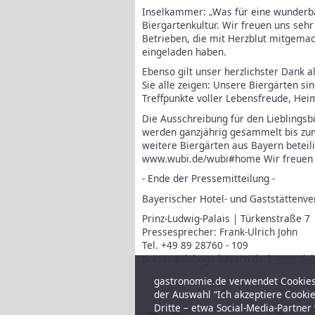
Inselkammer: „Was für eine wunderba
Biergartenkultur. Wir freuen uns sehr
Betrieben, die mit Herzblut mitgema
eingeladen haben.
Ebenso gilt unser herzlichster Dank 
Sie alle zeigen: Unsere Biergärten si
Treffpunkte voller Lebensfreude, Hei
Die Ausschreibung für den Lieblingsb
werden ganzjährig gesammelt bis zum 
weitere Biergärten aus Bayern beteil
www.wubi.de/wubi#home Wir freuen u
- Ende der Pressemitteilung -
Bayerischer Hotel- und Gaststättenv
Prinz-Ludwig-Palais | Türkenstraße 
Pressesprecher: Frank-Ulrich John
Tel. +49 89 28760 - 109
presse@dehoga-bayern.de |
www.deh
gastronomie.de verwendet Cookies,
der Auswahl “Ich akzeptiere Cooki
Dritte – etwa Social-Media-Partne