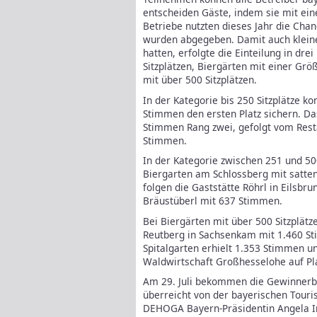
entscheiden Gäste, indem sie mit e
Betriebe nutzten dieses Jahr die Cha
wurden abgegeben. Damit auch klein
hatten, erfolgte die Einteilung in dre
Sitzplätzen, Biergärten mit einer Grö
mit über 500 Sitzplätzen.
In der Kategorie bis 250 Sitzplätze k
Stimmen den ersten Platz sichern. D
Stimmen Rang zwei, gefolgt vom Resta
Stimmen.
In der Kategorie zwischen 251 und 50
Biergarten am Schlossberg mit satte
folgen die Gaststätte Röhrl in Eilsb
Bräustüberl mit 637 Stimmen.
Bei Biergärten mit über 500 Sitzplätz
Reutberg in Sachsenkam mit 1.460 St
Spitalgarten erhielt 1.353 Stimmen un
Waldwirtschaft Großhesselohe auf Pl
Am 29. Juli bekommen die Gewinnerbe
überreicht von der bayerischen Tour
DEHOGA Bayern-Präsidentin Angela 