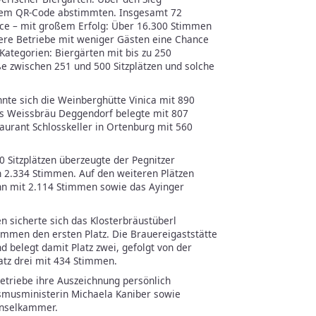
inem QR-Code abstimmten. Insgesamt 72
nce – mit großem Erfolg: Über 16.300 Stimmen
ere Betriebe mit weniger Gästen eine Chance
i Kategorien: Biergärten mit bis zu 250
ße zwischen 251 und 500 Sitzplätzen und solche
onnte sich die Weinberghütte Vinica mit 890
as Weissbräu Deggendorf belegte mit 807
urant Schlosskeller in Ortenburg mit 560
0 Sitzplätzen überzeugte der Pegnitzer
n 2.334 Stimmen. Auf den weiteren Plätzen
runn mit 2.114 Stimmen sowie das Ayinger
en sicherte sich das Klosterbräustüberl
immen den ersten Platz. Die Brauereigaststätte
d belegt damit Platz zwei, gefolgt von der
atz drei mit 434 Stimmen.
triebe ihre Auszeichnung persönlich
ismusministerin Michaela Kaniber sowie
Inselkammer.