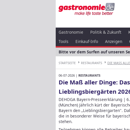
Gastronomie
Politik & Zukunft
Tools
Einkauf-Info
Anzeigen
Bitte vor dem Surfen auf unseren S
STARTSEITE
RESTAURANTS
DIE MASS ALLER
06-07-2026 |
RESTAURANTS
Die Maß aller Dinge: Da
Lieblingsbiergärten 202
DEHOGA Bayern-Presseerklärung | 6. 
(München) Jährlich kürt der Bayeris
Bayern den „Lieblingsbiergarten". Da
die in besonderer Weise für bayerisc
stehen.
Teilnehmen können alle Betreiber bay