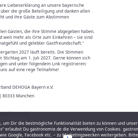
re Liebeserklärung an unsere bayerische
 über die große Beteiligung und danken allen
cht und ihre Gäste zum Abstimmen
allen Gästen, die ihre Stimme abgegeben haben.
nd weit mehr als Orte zum Einkehren – sie sind
matgefühl und gelebter Gastfreundschaft."
iergarten 2027 läuft bereits. Die Stimmen
Stichtag am 1. Juli 2027. Gerne können sich
igen und unter folgendem Link registrieren:
ns auf eine rege Teilnahme!
erband DEHOGA Bayern e.V.
7 | 80333 München
oga-bayern.de
 um Dir die bestmögliche Funktionalität bieten zu können und unser 
es” erlaubst Du gastronomie.de die Verwendung von Cookies. gastro
r wie Google, Facebook etc. – zu Marketingzwecken weitergeben. Bitt