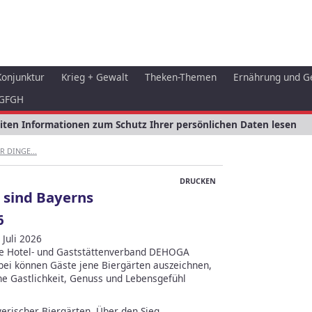
Konjunktur
Krieg + Gewalt
Theken-Themen
Ernährung und G
GFGH
eiten Informationen zum Schutz Ihrer persönlichen Daten lesen
 DINGE...
DRUCKEN
s sind Bayerns
6
Juli 2026
che Hotel- und Gaststättenverband DEHOGA
bei können Gäste jene Biergärten auszeichnen,
he Gastlichkeit, Genuss und Lebensgefühl
erischer Biergärten. Über den Sieg