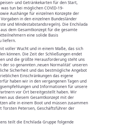
peisen- und Getränkekarten für den Start,
 was tun bei möglichen COVID-19-
sowie Aushänge für einzelnen Konzepte der
n Vorgaben in den einzelnen Bundesländer
ste und Mindestabstandsregeln). Die Enchilada
n aus dem Gesamtkonzept für die gesamte
tteilnehmern eine solide Basis
 liefern.
mit voller Wucht und in einem Maße, das sich
en können. Die Zeit der Schließungen endet
gen und die größte Herausforderung steht uns
in der so genannten ‚neuen Normalität' unseren
liche Sicherheit und das bestmögliche Angebot
etrieblichen Einschränkungen das eigene
ierfür haben wir in den vergangenen Tagen und
gsempfehlungen und Informationen für unsere
Partnern vor Ort bereitgestellt haben. Wir
onen aus diesem Gesamtkonzept mit der
itzen alle in einem Boot und müssen zusammen
t Torsten Petersen, Geschäftsführer der
ns teilt die Enchilada Gruppe folgende