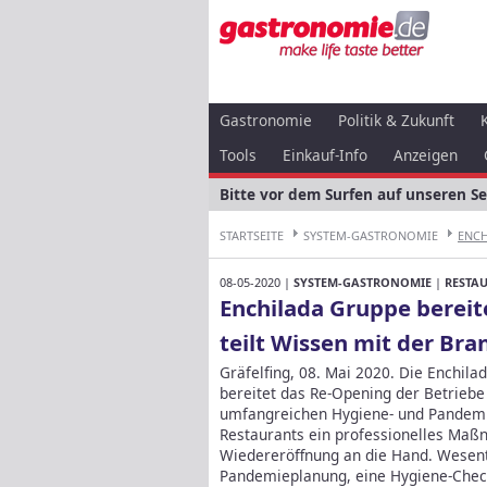
Gastronomie
Politik & Zukunft
Tools
Einkauf-Info
Anzeigen
Bitte vor dem Surfen auf unseren S
STARTSEITE
SYSTEM-GASTRONOMIE
ENCH
08-05-2020 |
SYSTEM-GASTRONOMIE
|
RESTA
Enchilada Gruppe bereit
teilt Wissen mit der Bra
Gräfelfing, 08. Mai 2020. Die Enchil
bereitet das Re-Opening der Betriebe 
umfangreichen Hygiene- und Pandemie
Restaurants ein professionelles Maßn
Wiedereröffnung an die Hand.
Wesent
Pandemieplanung, eine Hygiene-Check