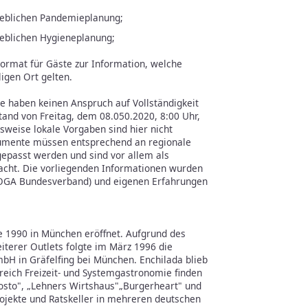
rieblichen Pandemieplanung;
ieblichen Hygieneplanung;
ormat für Gäste zur Information, welche
igen Ort gelten.
e haben keinen Anspruch auf Vollständigkeit
and von Freitag, dem 08.050.2020, 8:00 Uhr,
sweise lokale Vorgaben sind hier nicht
kumente müssen entsprechend an regionale
epasst werden und sind vor allem als
dacht. Die vorliegenden Informationen wurden
HOGA Bundesverband) und eigenen Erfahrungen
e 1990 in München eröffnet. Aufgrund des
iterer Outlets folgte im März 1996 die
bH in Gräfelfing bei München. Enchilada blieb
ereich Freizeit- und Systemgastronomie finden
posto", „Lehners Wirtshaus"„Burgerheart" und
jekte und Ratskeller in mehreren deutschen