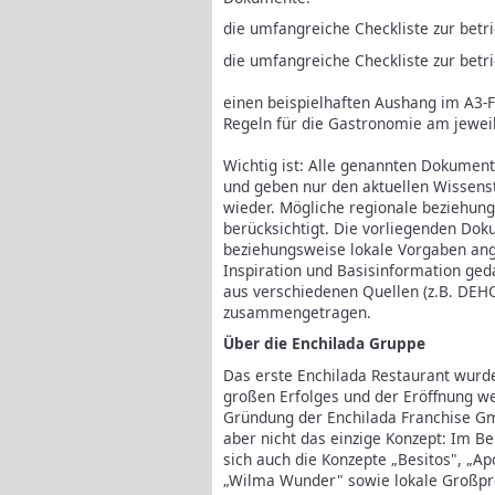
die umfangreiche Checkliste zur bet
die umfangreiche Checkliste zur betr
einen beispielhaften Aushang im A3-F
Regeln für die Gastronomie am jeweil
Wichtig ist: Alle genannten Dokument
und geben nur den aktuellen Wissenst
wieder. Mögliche regionale beziehung
berücksichtigt. Die vorliegenden Do
beziehungsweise lokale Vorgaben ang
Inspiration und Basisinformation ge
aus verschiedenen Quellen (z.B. DE
zusammengetragen.
Über die Enchilada Gruppe
Das erste Enchilada Restaurant wurd
großen Erfolges und der Eröffnung we
Gründung der Enchilada Franchise Gm
aber nicht das einzige Konzept: Im B
sich auch die Konzepte „Besitos", „A
„Wilma Wunder" sowie lokale Großpro