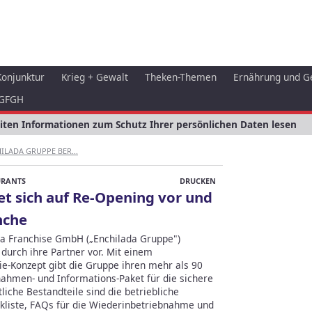
Konjunktur
Krieg + Gewalt
Theken-Themen
Ernährung und G
GFGH
eiten Informationen zum Schutz Ihrer persönlichen Daten lesen
ILADA GRUPPE BER...
URANTS
DRUCKEN
et sich auf Re-Opening vor und
nche
ada Franchise GmbH („Enchilada Gruppe")
durch ihre Partner vor. Mit einem
-Konzept gibt die Gruppe ihren mehr als 90
ahmen- und Informations-Paket für die sichere
liche Bestandteile sind die betriebliche
liste, FAQs für die Wiederinbetriebnahme und