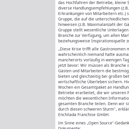
das Hochfahren der Betriebe, kleine S
diverse Handlungsempfehlungen (z.B.
Erkrankungen von Mitarbeitern etc.) 
Gruppe, die auf die unterschiedliche
hinweisen (z.B. Maximalanzahl der Gä
Gruppe stellt wesentliche Unterlage
Branche zur Verfügung, um allen Mark
beziehungsweise Inspirationsquelle zu
„Diese Krise trifft alle Gastronomen 
wahrscheinlich niemand hatte ausmal
mancherorts vorläufig in wenigen Ta
jetzt bevor: Wir müssen als Branche 
Gästen und Mitarbeitern die bestmög
bieten und gleichzeitig bei großen b
wirtschaftliche Überleben sichern. H
Wochen ein Gesamtpaket an Handlun
Betriebe erarbeitet, die wir unseren 
möchten die wesentlichen Informati
gesamten Branche teilen. Denn wir s
durch diesen schweren Sturm", erklär
Enchilada Franchise GmbH.
Im Sinne eines „Open Source"-Gedanke
Dokumente: