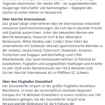
Tageszeit abstimmen. Der weiße Affe – als augenzwinkernder,
neugieriger Botschafter und Namensgeber – begegnet den
Gästen an vielen Stellen im Restaurant.
Über Marché International:
Das global tätige Unternehmen Marché International entwickelt
innovative Gastronomielösungen, die sich durch absolute Frische
und Qualität auszeichnen. Unter den bekannten Marken wie
Marché Mövenpick, Palavrion Grill & Bar, Mövenpick
Restaurants, White Monkey oder Cindy's Diner führt das
Unternehmen mit Schweizer Wurzeln gastronomische Betriebe in
der Schweiz, Deutschland, Österreich, Slowenien, Kroatien,
Tschechien und Singapur und beschäftigt rund 2'000
Mitarbeitende. Das Gastronomieunternehmen ist führend an
Autobahnen, Flughäfen und ausgewählten Stadtlagen und erzielte
im Jahr 2020 einen Markenumsatz von 100.8 Millionen EUR.
Sitz der Marché International AG in Pfäffikon SZ, Schweiz.
Über den Flughafen Düsseldorf:
Der Düsseldorfer Airport ist der größte Flughafen Nordrhein-
Westfalens. In einer der wirtschaftlich stärksten Regionen
Europas mit 18 Millionen Einwohnern in einem Umkreis von 100
Kilometern gelegen, hat der Düsseldorfer Airport eine
herausragende Bedeutung für die Erfüllung der