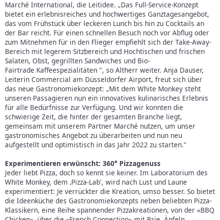
Marché International, die Leitidee. „Das Full-Service-Konzept
bietet ein erlebnisreiches und hochwertiges Ganztagesangebot,
das vom Frühstück über leckeren Lunch bis hin zu Cocktails an
der Bar reicht. Für einen schnellen Besuch noch vor Abflug oder
zum Mitnehmen für in den Flieger empfiehlt sich der Take-Away-
Bereich mit legerem Sitzbereich und Hochtischen und frischen
Salaten, Obst, gegrillten Sandwiches und Bio-
Fairtrade Kaffeespezialitäten ", so Altherr weiter. Anja Dauser,
Leiterin Commercial am Düsseldorfer Airport, freut sich über
das neue Gastronomiekonzept: „Mit dem White Monkey steht
unseren Passagieren nun ein innovatives kulinarisches Erlebnis
für alle Bedürfnisse zur Verfügung. Und wir konnten die
schwierige Zeit, die hinter der gesamten Branche liegt,
gemeinsam mit unserem Partner Marché nutzen, um unser
gastronomisches Angebot zu überarbeiten und nun neu
aufgestellt und optimistisch in das Jahr 2022 zu starten."
Experimentieren erwünscht: 360° Pizzagenuss
Jeder liebt Pizza, doch so kennt sie keiner. Im Laboratorium des
White Monkey, dem ‚Pizza-Lab', wird nach Lust und Laune
experimentiert: Je verrückter die Kreation, umso besser. So bietet
die Ideenküche des Gastronomiekonzepts neben beliebten Pizza-
Klassikern, eine Reihe spannender Pizzakreationen, von der «BBQ
Chicken», über die «French Connection» mit Brie, Äpfeln