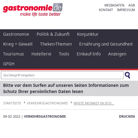
MEDIADATEN
AGB
KONTAKT
IMPRESSUM
Gastronomie
Politik & Zukunft
Konjunktur
Krieg + Gewalt
Theken-Themen
Ernährung und Gesundheit
Tourismus
Hotellerie
Tools
Einkauf-Info
Anzeigen
GFGH
Bitte vor dem Surfen auf unseren Seiten Informationen zum
Schutz Ihrer persönlichen Daten lesen
STARTSEITE
VERKEHRSGASTRONOMIE
WHITE MONKEY IN DÜS...
09-02-2022 |
VERKEHRSGASTRONOMIE
DRUCKEN