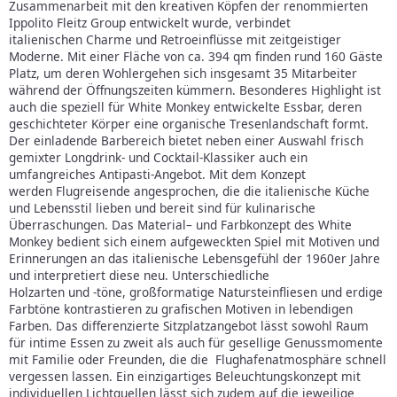
Zusammenarbeit mit den kreativen Köpfen der renommierten
Ippolito Fleitz Group entwickelt wurde, verbindet
italienischen Charme und Retroeinflüsse mit zeitgeistiger
Moderne. Mit einer Fläche von ca. 394 qm finden rund 160 Gäste
Platz, um deren Wohlergehen sich insgesamt 35 Mitarbeiter
während der Öffnungszeiten kümmern. Besonderes Highlight ist
auch die speziell für White Monkey entwickelte Essbar, deren
geschichteter Körper eine organische Tresenlandschaft formt.
Der einladende Barbereich bietet neben einer Auswahl frisch
gemixter Longdrink- und Cocktail-Klassiker auch ein
umfangreiches Antipasti-Angebot. Mit dem Konzept
werden Flugreisende angesprochen, die die italienische Küche
und Lebensstil lieben und bereit sind für kulinarische
Überraschungen. Das Material– und Farbkonzept des White
Monkey bedient sich einem aufgeweckten Spiel mit Motiven und
Erinnerungen an das italienische Lebensgefühl der 1960er Jahre
und interpretiert diese neu. Unterschiedliche
Holzarten und -töne, großformatige Natursteinfliesen und erdige
Farbtöne kontrastieren zu grafischen Motiven in lebendigen
Farben. Das differenzierte Sitzplatzangebot lässt sowohl Raum
für intime Essen zu zweit als auch für gesellige Genussmomente
mit Familie oder Freunden, die die Flughafenatmosphäre schnell
vergessen lassen. Ein einzigartiges Beleuchtungskonzept mit
individuellen Lichtquellen lässt sich zudem auf die jeweilige