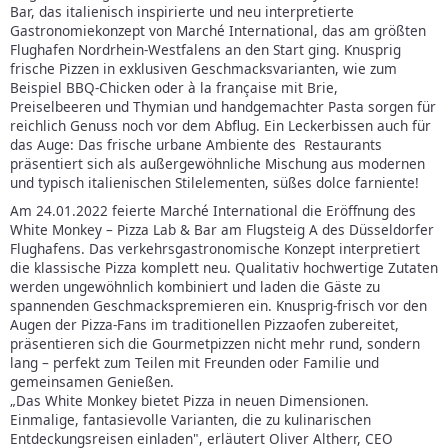
Bar, das italienisch inspirierte und neu interpretierte
Gastronomiekonzept von Marché International, das am größten
Flughafen Nordrhein-Westfalens an den Start ging. Knusprig
frische Pizzen in exklusiven Geschmacksvarianten, wie zum
Beispiel BBQ-Chicken oder à la française mit Brie,
Preiselbeeren und Thymian und handgemachter Pasta sorgen für
reichlich Genuss noch vor dem Abflug. Ein Leckerbissen auch für
das Auge: Das frische urbane Ambiente des Restaurants
präsentiert sich als außergewöhnliche Mischung aus modernen
und typisch italienischen Stilelementen, süßes dolce farniente!
Am 24.01.2022 feierte Marché International die Eröffnung des
White Monkey – Pizza Lab & Bar am Flugsteig A des Düsseldorfer
Flughafens. Das verkehrsgastronomische Konzept interpretiert
die klassische Pizza komplett neu. Qualitativ hochwertige Zutaten
werden ungewöhnlich kombiniert und laden die Gäste zu
spannenden Geschmackspremieren ein. Knusprig-frisch vor den
Augen der Pizza-Fans im traditionellen Pizzaofen zubereitet,
präsentieren sich die Gourmetpizzen nicht mehr rund, sondern
lang – perfekt zum Teilen mit Freunden oder Familie und
gemeinsamen Genießen.
„Das White Monkey bietet Pizza in neuen Dimensionen.
Einmalige, fantasievolle Varianten, die zu kulinarischen
Entdeckungsreisen einladen", erläutert Oliver Altherr, CEO