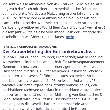
Maisel's Weisse Alkoholfrei von der Brauerei Gebr. Maisel aus
Bayreuth darf sich mit einer Silbermedaille schmücken und
damit die dritte Weltklasse-Platzierung in drei Jahren feiern.
2018 und 2019 wurde dem alkoholfreien Weißbier aus der
Familienbrauerei der Weltmeistertitel beim internationalen
Verkostungswettbewerb World Beer Award (London) verliehen. In
diesem Jahr wurde es eine Silbermedaille in der Kategorie der
alkoholfreien Weißbiere Deutschlands.
mehr
16-08-2020 |
GETRÄNKE-INFORMATIONEN
Der Zauberlehrling der Getränkebranche...
"Die vier Braugruppen Bitburger, Krombacher, Radeberger und
Warsteiner gründen die Gesellschaft für Mehrwegmanagement.
Gemeinsam möchten sie einen neuen, geregelten Mehrweg-
Flaschenpool für die 0,33 Liter Mehrweg-Glasflasche Longneck
etablieren. Der Geschäftsführer ist Hans Baxmeier." So ist es in
der Lebensmittelpraxis am 14.08. zu lesen. Und weiter: "Eine
wichtige Zukunftsaufgabe der Getränkebranche sei es, den
nachhaltigen Mehrweg-Kreislauf in Deutschland zu stabilisieren
und zu fördern, heißt es in einer Mitteilung von Krombacher. Die
Gesellschaft wird ihren Sitz in Düsseldorf haben. Aktuell ist
geplant, dass die Gesellschaft im September die Arbeit
aufnehmen wird, vorbehaltlich einer abschließenden