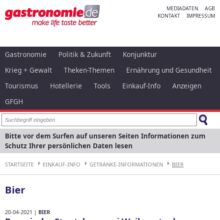
MEDIADATEN
AGB
KONTAKT
IMPRESSUM
Gastronomie
Politik & Zukunft
Konjunktur
Krieg + Gewalt
Theken-Themen
Ernährung und Gesundheit
Tourismus
Hotellerie
Tools
Einkauf-Info
Anzeigen
GFGH
Bitte vor dem Surfen auf unseren Seiten Informationen zum
Schutz Ihrer persönlichen Daten lesen
STARTSEITE
EINKAUF-INFO
GETRÄNKE-INFORMATIONEN
BIER
Bier
20-04-2021 |
BIER