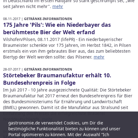
in Deutschland im ersten Halbjahr so stark geschrumpft sei, „wie
seit Jahren nicht mehr".
mehr
08-11-2017 |
GETRÄNKE-INFORMATIONEN
175 Jahre 'Pils': Wie ein Niederbayer das
berühmteste Bier der Welt erfand
Vilshofen/Pilsen, 08.11.2017 (lifePR) - Ein niederbayerischer
Braumeister schenkte vor 175 Jahren, im Herbst 1842, in Pilsen
erstmals ein von ihm gebrautes Bier aus, das zum beliebtesten
Biertyp der Welt werden sollte: das Pilsener.
mehr
28-07-2017 |
GETRÄNKE-INFORMATIONEN
Störtebeker Braumanufaktur erhält 10.
Bundesehrenpreis in Folge
Im Juli 2017 - 10 Jahre ausgezeichnete Qualität: Die Störtebeker
Braumanufaktur hat 2017 erneut den Bundesehrenpreis für Bier
des Bundesministeriums für Ernährung und Landwirtschaft
(BMEL) gewonnen. Damit ist die Manufaktur aus Stralsund seit
Einführung des Preises die erfolgreichste Brauerei
Norddeutschlands.
mehr
gastronomie.de verwendet Cookies, um Dir die
bestmögliche Funktionalität bieten zu können und unser
04-04-2014 |
GETRÄNKE-INFORMATIONEN
Portal optimieren zu können. Mit der Auswahl “Ich
Hohe Strafen gegen Bierkartell