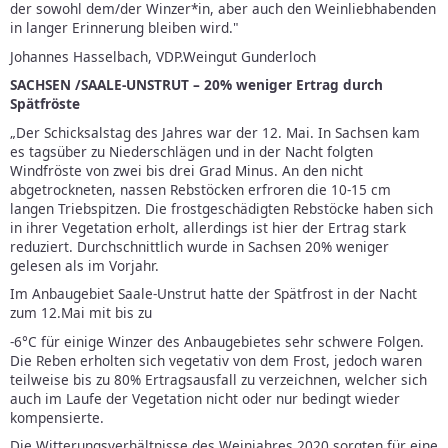
der sowohl dem/der Winzer*in, aber auch den Weinliebhabenden
in langer Erinnerung bleiben wird."
Johannes Hasselbach, VDP.Weingut Gunderloch
SACHSEN /SAALE-UNSTRUT – 20% weniger Ertrag durch
Spätfröste
„Der Schicksalstag des Jahres war der 12. Mai. In Sachsen kam
es tagsüber zu Niederschlägen und in der Nacht folgten
Windfröste von zwei bis drei Grad Minus. An den nicht
abgetrockneten, nassen Rebstöcken erfroren die 10-15 cm
langen Triebspitzen. Die frostgeschädigten Rebstöcke haben sich
in ihrer Vegetation erholt, allerdings ist hier der Ertrag stark
reduziert. Durchschnittlich wurde in Sachsen 20% weniger
gelesen als im Vorjahr.
Im Anbaugebiet Saale-Unstrut hatte der Spätfrost in der Nacht
zum 12.Mai mit bis zu
-6°C für einige Winzer des Anbaugebietes sehr schwere Folgen.
Die Reben erholten sich vegetativ von dem Frost, jedoch waren
teilweise bis zu 80% Ertragsausfall zu verzeichnen, welcher sich
auch im Laufe der Vegetation nicht oder nur bedingt wieder
kompensierte.
Die Witterungsverhältnisse des Weinjahres 2020 sorgten für eine