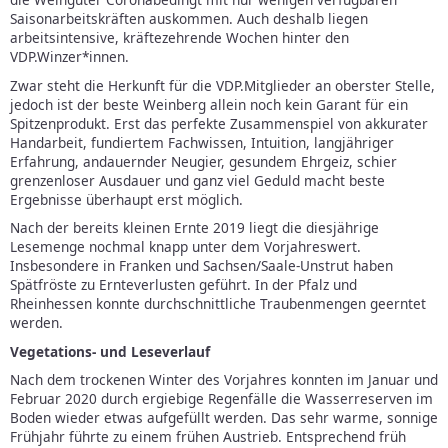
Saisonarbeitskräften auskommen. Auch deshalb liegen
arbeitsintensive, kräftezehrende Wochen hinter den
VDP.Winzer*innen.
Zwar steht die Herkunft für die VDP.Mitglieder an oberster Stelle,
jedoch ist der beste Weinberg allein noch kein Garant für ein
Spitzenprodukt. Erst das perfekte Zusammenspiel von akkurater
Handarbeit, fundiertem Fachwissen, Intuition, langjähriger
Erfahrung, andauernder Neugier, gesundem Ehrgeiz, schier
grenzenloser Ausdauer und ganz viel Geduld macht beste
Ergebnisse überhaupt erst möglich.
Nach der bereits kleinen Ernte 2019 liegt die diesjährige
Lesemenge nochmal knapp unter dem Vorjahreswert.
Insbesondere in Franken und Sachsen/Saale-Unstrut haben
Spätfröste zu Ernteverlusten geführt. In der Pfalz und
Rheinhessen konnte durchschnittliche Traubenmengen geerntet
werden.
Vegetations- und Leseverlauf
Nach dem trockenen Winter des Vorjahres konnten im Januar und
Februar 2020 durch ergiebige Regenfälle die Wasserreserven im
Boden wieder etwas aufgefüllt werden. Das sehr warme, sonnige
Frühjahr führte zu einem frühen Austrieb. Entsprechend früh