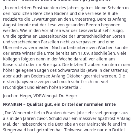
„In den letzten Frostnächten des Jahres gab es kleine Schäden in
den nördlichen Bereichen Badens und die verrieselte Blüte
reduzierte die Erwartungen an den Ernteertrag. Bereits Anfang
August konnte mit der Lese von gesunden Beeren begonnen
werden. Wie in den Vorjahren war der Leseverlauf sehr zügig,
um die optimalen Lesezeitpunkte der unterschiedlichen Sorten
und verschiedenen Parzellen nicht zu verpassen und eine
Überreife zu vermeiden. Nach arbeitsintensiven Wochen konnte
der erste Winzer die Ernte bereits am 11.09. abschließen, viele
Kollegen folgten dann in der Woche darauf, vor allem am
Kaiserstuhl oder im Breisgau. Die letzten Trauben konnten in den
höher gelegenen Lagen des Schwarzwalds (etwa in der Ortenau)
aber auch am Bodensee Anfang Oktober geerntet werden. Die
ersten Jungweine zeigen sich noch sehr frisch mit viel
Fruchtigkeit und einem hohen Potential."
Joachim Heger, VDP.Weingut Dr. Heger
FRANKEN – Qualität gut, ein Drittel der normalen Ernte
„Die Weinernte fiel in Franken dieses Jahr sehr viel geringer aus
als in den Jahren zuvor. Schuld war ein massiver Spätfrost Anfang
Mai, der insbesondere die Betriebe an der Mainschleife und im
Steigerwald hart getroffen hat. Teilweise wurde nur ein Drittel