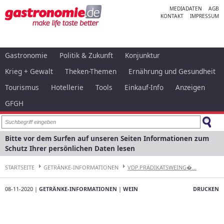
MEDIADATEN
AGB
KONTAKT
IMPRESSUM
Gastronomie
Politik & Zukunft
Konjunktur
Krieg + Gewalt
Theken-Themen
Ernährung und Gesundheit
Tourismus
Hotellerie
Tools
Einkauf-Info
Anzeigen
GFGH
Bitte vor dem Surfen auf unseren Seiten Informationen zum
Schutz Ihrer persönlichen Daten lesen
STARTSEITE
GETRÄNKE-INFORMATIONEN
VDP.PRÄDIKATSWEING�...
08-11-2020 |
GETRÄNKE-INFORMATIONEN
|
WEIN
DRUCKEN