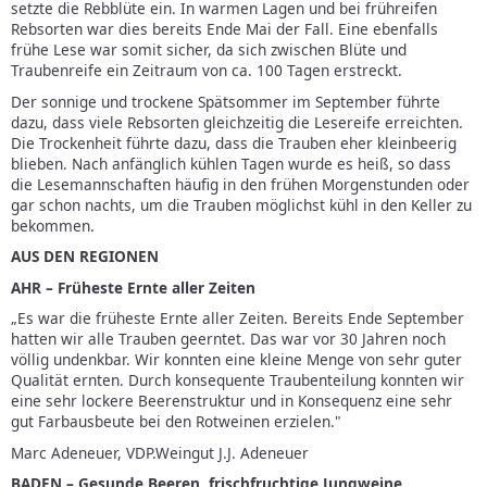
setzte die Rebblüte ein. In warmen Lagen und bei frühreifen
Rebsorten war dies bereits Ende Mai der Fall. Eine ebenfalls
frühe Lese war somit sicher, da sich zwischen Blüte und
Traubenreife ein Zeitraum von ca. 100 Tagen erstreckt.
Der sonnige und trockene Spätsommer im September führte
dazu, dass viele Rebsorten gleichzeitig die Lesereife erreichten.
Die Trockenheit führte dazu, dass die Trauben eher kleinbeerig
blieben. Nach anfänglich kühlen Tagen wurde es heiß, so dass
die Lesemannschaften häufig in den frühen Morgenstunden oder
gar schon nachts, um die Trauben möglichst kühl in den Keller zu
bekommen.
AUS DEN REGIONEN
AHR – Früheste Ernte aller Zeiten
„Es war die früheste Ernte aller Zeiten. Bereits Ende September
hatten wir alle Trauben geerntet. Das war vor 30 Jahren noch
völlig undenkbar. Wir konnten eine kleine Menge von sehr guter
Qualität ernten. Durch konsequente Traubenteilung konnten wir
eine sehr lockere Beerenstruktur und in Konsequenz eine sehr
gut Farbausbeute bei den Rotweinen erzielen."
Marc Adeneuer, VDP.Weingut J.J. Adeneuer
BADEN – Gesunde Beeren, frischfruchtige Jungweine