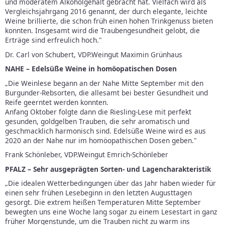
und moderatem Alkoholgehalt gebracht hat. Vielfach wird als
Vergleichsjahrgang 2016 genannt, der durch elegante, leichte
Weine brillierte, die schon früh einen hohen Trinkgenuss bieten
konnten. Insgesamt wird die Traubengesundheit gelobt, die
Erträge sind erfreulich hoch."
Dr. Carl von Schubert, VDP.Weingut Maximin Grünhaus
NAHE – Edelsüße Weine in homöopatischen Dosen
„Die Weinlese begann an der Nahe Mitte September mit den
Burgunder-Rebsorten, die allesamt bei bester Gesundheit und
Reife geerntet werden konnten.
Anfang Oktober folgte dann die Riesling-Lese mit perfekt
gesunden, goldgelben Trauben, die sehr aromatisch und
geschmacklich harmonisch sind. Edelsüße Weine wird es aus
2020 an der Nahe nur im homöopathischen Dosen geben."
Frank Schönleber, VDP.Weingut Emrich-Schönleber
PFALZ – Sehr ausgeprägten Sorten- und Lagencharakteristik
„Die idealen Wetterbedingungen über das Jahr haben wieder für
einen sehr frühen Lesebeginn in den letzten Augusttagen
gesorgt. Die extrem heißen Temperaturen Mitte September
bewegten uns eine Woche lang sogar zu einem Lesestart in ganz
früher Morgenstunde, um die Trauben nicht zu warm ins