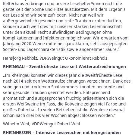
Kelterhaus zu bringen und unsere Lesehelfer*innen nicht die
ganze Zeit der Sonne und Hitze auszusetzen. Mit dem Ergebnis
der Lese sind wir sehr zufrieden. Nicht nur weil wir
außergewöhnlich gesunde und reife Trauben ernten durften,
sondern auch weil dies mit unserer starken Lesemannschaft
unter den aktuell recht aufwändigen Bedingungen ohne
Komplikationen und Infektionen möglich war. Wir erwarten vom
Jahrgang 2020 Weine mit einer ganz klaren, sehr ausgeprägten
Sorten- und Lagencharakteristik sowie angenehmer Säure."
Hansjörg Rebholz, VDP.Weingut Ökonomierat Rebholz
RHEINGAU – Zweitfrüheste Lese seit Wetteraufzeichnungen
„Im Rheingau konnten wir dieses Jahr die zweitfrüheste Lese
nach 2014 seit den Wetteraufzeichnungen verzeichnen. Dank des
sonnigen und trockenen Spätsommers konnten hochreife und
sehr gesunde Trauben geerntet werden. Entsprechend
aromatisch und ausgesprochen fruchtig präsentieren sich die
ersten Weißweine im Fass, die Rotweine zeigen viel Farbe und
großes Potential. In vielen Betrieben ist die Weinlese diesmal
schon nach drei bis vier Wochen abgeschlossen worden."
Wilhelm Weil, VDP.Weingut Robert Weil
RHEINHESSEN – Intensive Lesewochen mit kerngesunden