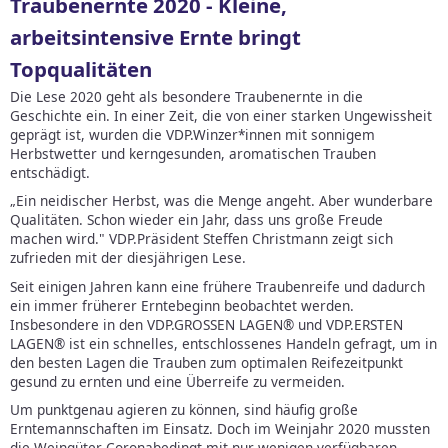
Traubenernte 2020 - Kleine,
arbeitsintensive Ernte bringt
Topqualitäten
Die Lese 2020 geht als besondere Traubenernte in die
Geschichte ein. In einer Zeit, die von einer starken Ungewissheit
geprägt ist, wurden die VDP.Winzer*innen mit sonnigem
Herbstwetter und kerngesunden, aromatischen Trauben
entschädigt.
„Ein neidischer Herbst, was die Menge angeht. Aber wunderbare
Qualitäten. Schon wieder ein Jahr, dass uns große Freude
machen wird." VDP.Präsident Steffen Christmann zeigt sich
zufrieden mit der diesjährigen Lese.
Seit einigen Jahren kann eine frühere Traubenreife und dadurch
ein immer früherer Erntebeginn beobachtet werden.
Insbesondere in den VDP.GROSSEN LAGEN® und VDP.ERSTEN
LAGEN® ist ein schnelles, entschlossenes Handeln gefragt, um in
den besten Lagen die Trauben zum optimalen Reifezeitpunkt
gesund zu ernten und eine Überreife zu vermeiden.
Um punktgenau agieren zu können, sind häufig große
Erntemannschaften im Einsatz. Doch im Weinjahr 2020 mussten
die Weingüter Coronabedingt mit nur wenigen verfügbaren