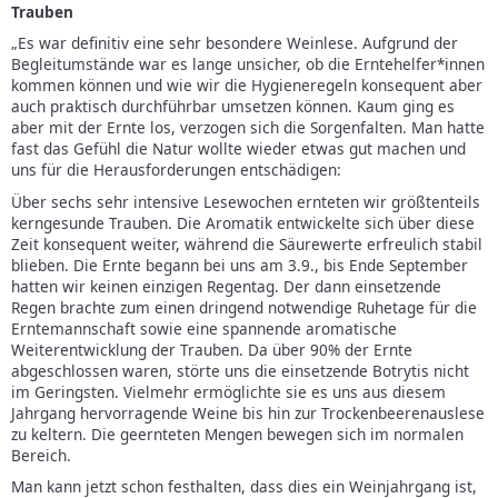
Trauben
„Es war definitiv eine sehr besondere Weinlese. Aufgrund der
Begleitumstände war es lange unsicher, ob die Erntehelfer*innen
kommen können und wie wir die Hygieneregeln konsequent aber
auch praktisch durchführbar umsetzen können. Kaum ging es
aber mit der Ernte los, verzogen sich die Sorgenfalten. Man hatte
fast das Gefühl die Natur wollte wieder etwas gut machen und
uns für die Herausforderungen entschädigen:
Über sechs sehr intensive Lesewochen ernteten wir größtenteils
kerngesunde Trauben. Die Aromatik entwickelte sich über diese
Zeit konsequent weiter, während die Säurewerte erfreulich stabil
blieben. Die Ernte begann bei uns am 3.9., bis Ende September
hatten wir keinen einzigen Regentag. Der dann einsetzende
Regen brachte zum einen dringend notwendige Ruhetage für die
Erntemannschaft sowie eine spannende aromatische
Weiterentwicklung der Trauben. Da über 90% der Ernte
abgeschlossen waren, störte uns die einsetzende Botrytis nicht
im Geringsten. Vielmehr ermöglichte sie es uns aus diesem
Jahrgang hervorragende Weine bis hin zur Trockenbeerenauslese
zu keltern. Die geernteten Mengen bewegen sich im normalen
Bereich.
Man kann jetzt schon festhalten, dass dies ein Weinjahrgang ist,