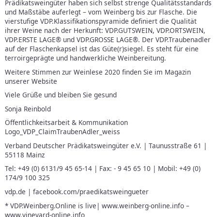
Prädikatsweingüter haben sich selbst strenge Qualitätsstandards
und Maßstäbe auferlegt – vom Weinberg bis zur Flasche. Die
vierstufige VDP.Klassifikationspyramide definiert die Qualität
ihrer Weine nach der Herkunft: VDP.GUTSWEIN, VDP.ORTSWEIN,
VDP.ERSTE LAGE® und VDP.GROSSE LAGE®. Der VDP.Traubenadler
auf der Flaschenkapsel ist das Güte(r)siegel. Es steht für eine
terroirgeprägte und handwerkliche Weinbereitung.
Weitere Stimmen zur Weinlese 2020 finden Sie im Magazin
unserer Website
Viele Grüße und bleiben Sie gesund
Sonja Reinbold
Öffentlichkeitsarbeit & Kommunikation
Logo_VDP_ClaimTraubenAdler_weiss
Verband Deutscher Prädikatsweingüter e.V. | Taunusstraße 61 |
55118 Mainz
Tel: +49 (0) 6131/9 45 65-14 | Fax: - 9 45 65 10 | Mobil: +49 (0)
174/9 100 325
vdp.de | facebook.com/praedikatsweingueter
* VDP.Weinberg.Online is live| www.weinberg-online.info –
www.vineyard-online.info