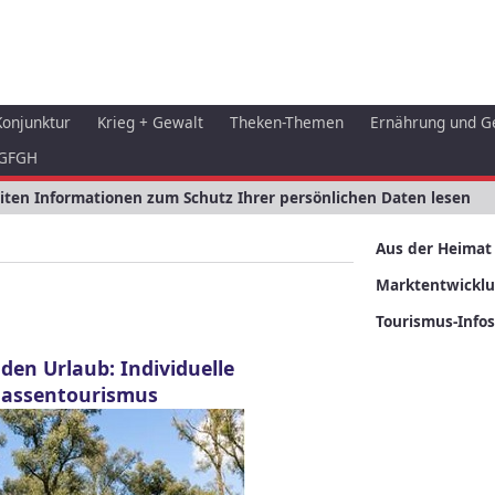
Konjunktur
Krieg + Gewalt
Theken-Themen
Ernährung und G
GFGH
eiten Informationen zum Schutz Ihrer persönlichen Daten lesen
Aus der Heimat
Marktentwickl
Tourismus-Infos
en Urlaub: Individuelle
 Massentourismus