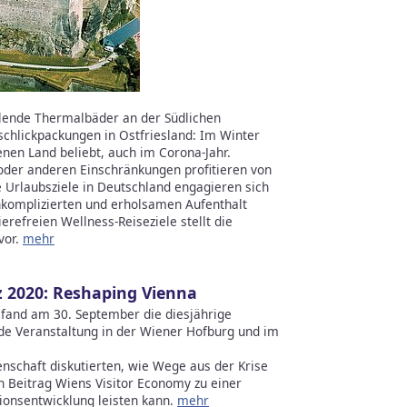
eilende Thermalbäder an der Südlichen
hlickpackungen in Ostfriesland: Im Winter
enen Land beliebt, auch im Corona-Jahr.
oder anderen Einschränkungen profitieren von
Urlaubsziele in Deutschland engagieren sich
nkomplizierten und erholsamen Aufenthalt
refreien Wellness-Reiseziele stellt die
vor.
mehr
 2020: Reshaping Vienna
fand am 30. September die diesjährige
de Veranstaltung in der Wiener Hofburg und im
nschaft diskutierten, wie Wege aus der Krise
Beitrag Wiens Visitor Economy zu einer
tionsentwicklung leisten kann.
mehr