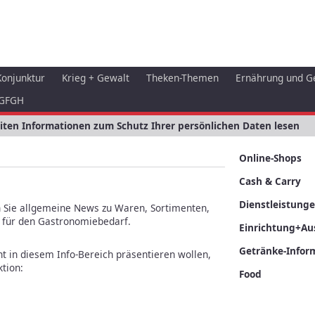
Konjunktur
Krieg + Gewalt
Theken-Themen
Ernährung und G
GFGH
eiten Informationen zum Schutz Ihrer persönlichen Daten lesen
Online-Shops
Cash & Carry
Dienstleistung
n Sie allgemeine News zu Waren, Sortimenten,
s für den Gastronomiebedarf.
Einrichtung+Au
Getränke-Infor
ant in diesem Info-Bereich präsentieren wollen,
tion:
Food