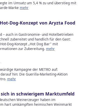
legte im Umsatz um 5,4 % zu und überstieg mit
liarde-Marke
mehr
t: Hot-Dog-Konzept von Aryzta Food
end – auch in Gastronomie- und Hotelbetrieben
hnell zubereitet und handlich für den Gast:
s Hot-Dog-Konzept „Hot Dog Bar" mit
ormationen zur Zubereitung.
mehr
`
agwürdige Kampagne der METRO auf:
darauf hin: Die Guerilla-Marketing-Aktion
tro.
mehr
sich in schwierigem Marktumfeld
e deutschen Weinerzeuger haben im
n im hart umkämpften heimischen Weinmarkt