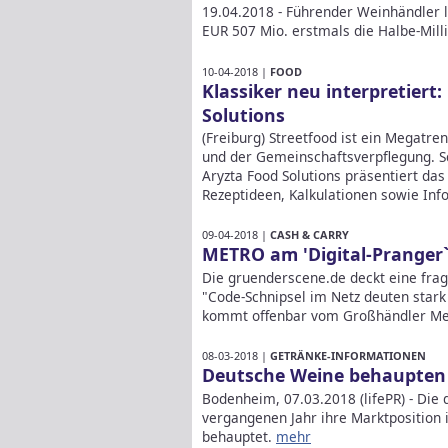
19.04.2018 - Führender Weinhändler 
EUR 507 Mio. erstmals die Halbe-Mil
10-04-2018 |
FOOD
Klassiker neu interpretier
Solutions
(Freiburg) Streetfood ist ein Megatr
und der Gemeinschaftsverpflegung. Sc
Aryzta Food Solutions präsentiert da
Rezeptideen, Kalkulationen sowie Inf
09-04-2018 |
CASH & CARRY
METRO am 'Digital-Pranger
Die gruenderscene.de deckt eine fr
"Code-Schnipsel im Netz deuten stark 
kommt offenbar vom Großhändler Me
08-03-2018 |
GETRÄNKE-INFORMATIONEN
Deutsche Weine behaupten 
Bodenheim, 07.03.2018 (lifePR) - Di
vergangenen Jahr ihre Marktpositio
behauptet.
mehr