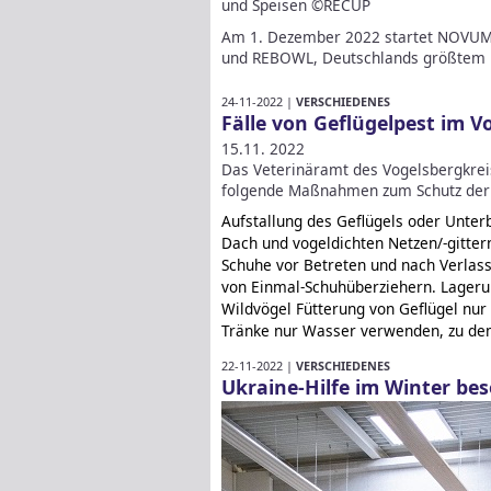
und Speisen ©RECUP
Am 1. Dezember 2022 startet NOVUM 
und REBOWL, Deutschlands größtem 
24-11-2022 |
VERSCHIEDENES
Fälle von Geflügelpest im V
15.11. 2022
Das Veterinäramt des Vogelsbergkreis
folgende Maßnahmen zum Schutz der e
Aufstallung des Geflügels oder Unter
Dach und vogeldichten Netzen/-gitter
Schuhe vor Betreten und nach Verlas
von Einmal-Schuhüberziehern. Lagerun
Wildvögel Fütterung von Geflügel nur 
Tränke nur Wasser verwenden, zu de
22-11-2022 |
VERSCHIEDENES
Ukraine-Hilfe im Winter be