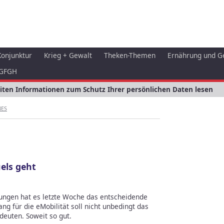
Konjunktur
Krieg + Gewalt
Theken-Themen
Ernährung und G
GFGH
eiten Informationen zum Schutz Ihrer persönlichen Daten lesen
NES
els geht
ngen hat es letzte Woche das entscheidende
ng für die eMobilität soll nicht unbedingt das
deuten. Soweit so gut.